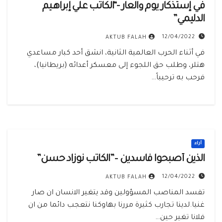
في إستذكار يوم والعار -“الكاتب علي إبراهـيم
الدليمي”
12/04/2022
AKTUB FALAH
في أثناء الحرب العالمية الثانية، انشق أحد كبار مساعدي
هتلر، وطلب حق اللجوء إلى معسكر أعدائه (بريطانيا)،
فرحب به ترحيباً…
أراء
الذين أصبحوا فاسدين –”الكاتب نوزاد حسن”
12/04/2022
AKTUB FALAH
تفسد المناصب المسؤولين وقد يتغير الانسان ان صار
غنيا.لدينا تجارب كثيرة مررنا بهاوكنا نتعجب دائما من ان
فلانا تغير حين…