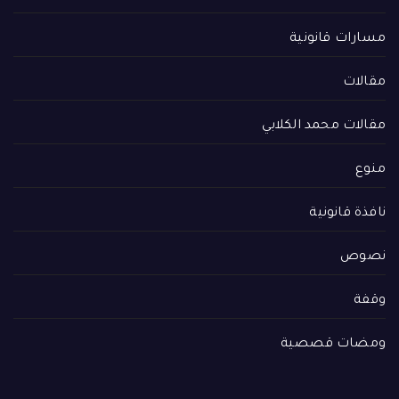
رات قانونية
لات
لات محمد الكلابي
ع
ة قانونية
وص
ة
ضات قصصية