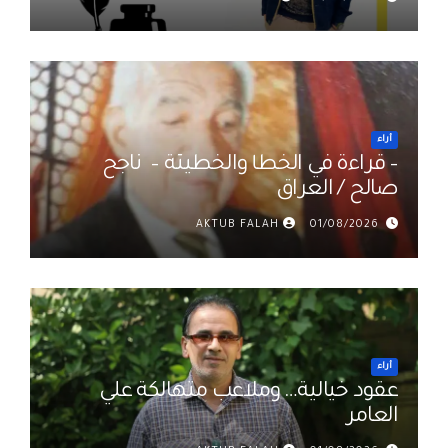
أراء
– قراءة في الخطأ والخطيئة – ناجح
صالح / العراق
AKTUB FALAH
01/08/2026
أراء
عقود خيالية… وملاعب متهالكة علي
العامر