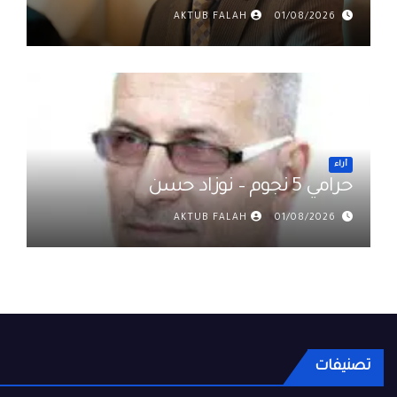
رواتب الموظفين في العراق د. عمر
AKTUB FALAH
01/08/2026
حميد
أراء
حرامي 5 نجوم – نوزاد حسن
AKTUB FALAH
01/08/2026
تصنيفات