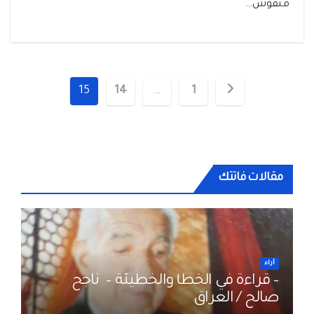
منقوش…
تعدد
15
14
…
1
صفحات
المقالات
مقالات فاتتك
أراء
– قراءة في الخطأ والخطيئة – ناجح
صالح / العراق