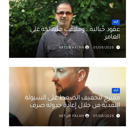
أراء
عقود خيالية… وملاعب متهالكة علي
العامر
AKTUB FALAH
01/08/2026
أراء
مقترح لتخفيف الضغط على السيولة
النقدية من خلال إعادة جدولة صرف
رواتب الموظفين في العراق د. عمر
AKTUB FALAH
01/08/2026
حميد