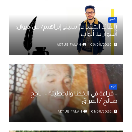
شعر
(القائد المقدام) سينو إبراهيم/ من ديوان:
أسوار بلا أبواب
AKTUB FALAH
06/08/2026
أراء
– قراءة في الخطأ والخطيئة – ناجح
صالح / العراق
AKTUB FALAH
01/08/2026