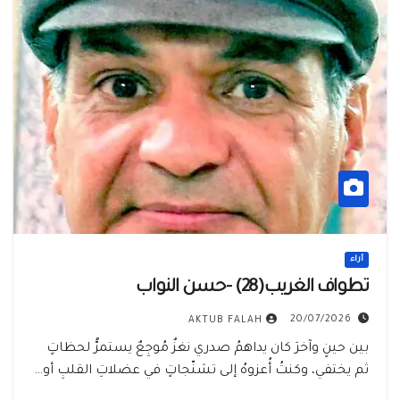
أراء
تطوافُ‭ ‬الغريب‭ ‬‭(‬28‭)‬-حسن النواب
20/07/2026
AKTUB FALAH
‬ثم‭ ‬يختفي،‭ ‬وكنتُ‭ ‬أُعزوهُ‭ ‬إلى‭ ‬تشنّجاتٍ‭ ‬في‭ ‬عضلاتِ‭ ‬القلبِ‭ ‬أو‭…