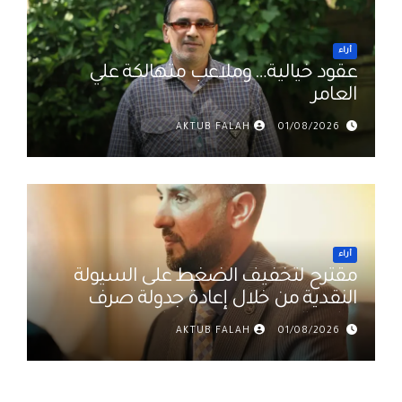
أراء
عقود خيالية… وملاعب متهالكة علي
العامر
AKTUB FALAH
01/08/2026
أراء
مقترح لتخفيف الضغط على السيولة
النقدية من خلال إعادة جدولة صرف
رواتب الموظفين في العراق د. عمر
AKTUB FALAH
01/08/2026
حميد