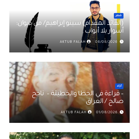
شعر
(القائد المقدام) سينو إبراهيم/ من ديوان:
أسوار بلا أبواب
AKTUB FALAH
06/08/2026
أراء
– قراءة في الخطأ والخطيئة – ناجح
صالح / العراق
AKTUB FALAH
01/08/2026