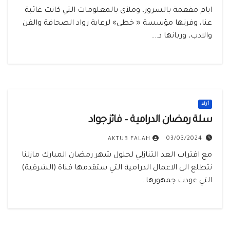
ايام مفعمة بالسرور، وملآى بالمعلومات التي كانت غائبة
عنا، وفرتها مؤسسة « خطى» لرعاية رواد الصحافة والفن
والادب، وربانها د.…
أراء
سلة رمضان الدرامية – فائز جواد
03/03/2024
AKTUB FALAH
مع اقتراب العد التنازلي لحلول شهر رمضان المبارك مازلنا
نتطلع الى الاعمال الدرامية التي ستقدمها قناة (الشرقية)
التي عودت جمهورها…