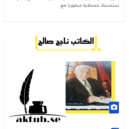
ستشتبك ممتطية ميموريا مع…