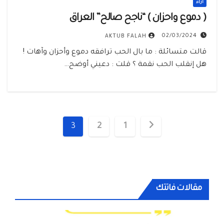
أراء
( دموع واحزان ) “ناجح صالح” العراق
02/03/2024
AKTUB FALAH
قالت متسائلة : ما بال الحب ترافقه دموع وأحزان وآهات !
هل إنقلب الحب نقمة ؟ قلت : دعيني أوضح…
تعدد
3
2
1
صفحات
المقالات
مقالات فاتتك