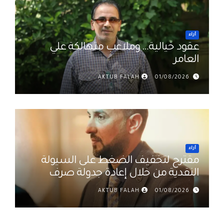
أراء
عقود خيالية… وملاعب متهالكة علي
العامر
AKTUB FALAH
01/08/2026
أراء
مقترح لتخفيف الضغط على السيولة
النقدية من خلال إعادة جدولة صرف
رواتب الموظفين في العراق د. عمر
AKTUB FALAH
01/08/2026
حميد