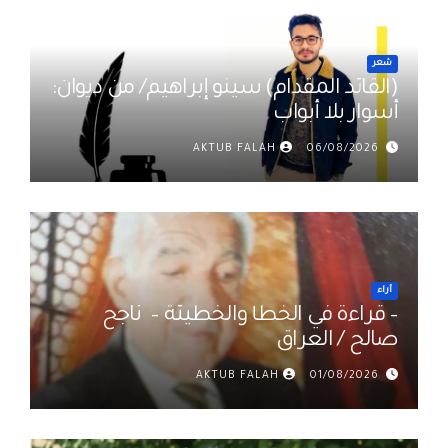
شعر
(القائد المقدام) سينو إبراهيم/ من ديوان:
أسوار بلا أبواب
AKTUB FALAH
06/08/2026
أراء
– قراءة في الخطأ والخطيئة – ناجح
صالح / العراق
AKTUB FALAH
01/08/2026