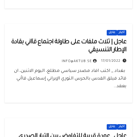
أخبار
عاجل
عاجل | ‏‏ثلاث ملفات على طاولة اجتماع قآاني بقادة
الإطار التنسيقي
17/01/2022
INFO@AKTUB.SE
‏ بغداد _ اكتب افاد مصدر سياسي مطلع، اليوم الاثنين، ان
قائد فيلق القدس بالحرس الثوري الإيراني إسماعيل قاآني
يعقد…
أخبار
عاجل
عاجل_‏‏ عودة قريبة للتفاوض بين التيار الصدري