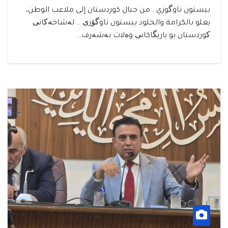
بيستون تاوگوزي.. من جبال كوردستان إلى ملاعب الوطن،
يعلو بالكرامة والخلود بيستون تاوگۆزی .. لەشاخەکانی
کوردستان بو ياريگاكانی وەلات بەشەرف…