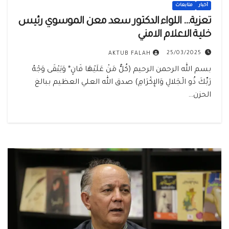
أخبار
متابعات
تعزية… اللواء الدكتور سعد معن الموسوي رئيس
خلية الاعلام الامني
25/03/2025
AKTUB FALAH
بسم الله الرحمن الرحيم (كُلُّ مَنْ عَلَيْهَا فَانٍ* وَيَبْقَى وَجْهُ
رَبِّكَ ذُو الْجَلالِ وَالإِكْرَامِ) صدق الله العلي العظيم ببالغ
الحزن…