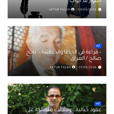
أسوار بلا أبواب
AKTUB FALAH
06/08/2026
أراء
– قراءة في الخطأ والخطيئة – ناجح
صالح / العراق
AKTUB FALAH
01/08/2026
أراء
عقود خيالية… وملاعب متهالكة علي