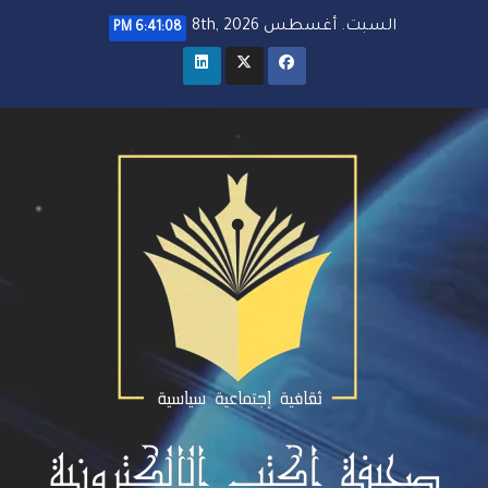
خطي
السبت. أغسطس 8th, 2026
6:41:10 PM
لى
لمحتوى