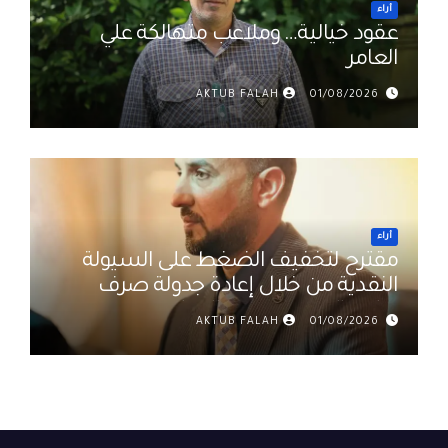
أراء
عقود خيالية… وملاعب متهالكة علي
العامر
AKTUB FALAH
01/08/2026
أراء
مقترح لتخفيف الضغط على السيولة
النقدية من خلال إعادة جدولة صرف
رواتب الموظفين في العراق د. عمر
AKTUB FALAH
01/08/2026
حميد