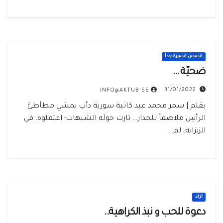
قصص قصيرة جداً
ضحيّة …
31/01/2022
INFO@AKTUB.SE
بقلم | سمر محمد عيد كاتبة سورية دأب يمشي مطأطئَ
الرأسِ ملاصقاً للجدار… ثارت حولَه الشبهات؛ اعتقلوه. في
الزنزانة، لم…
أراء
دعوة للحب و نبذ الكراهية..