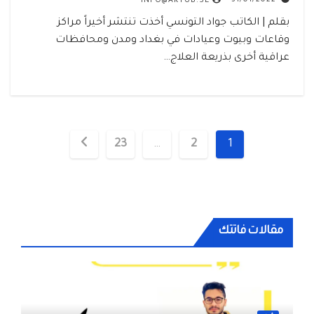
31/01/2022
INFO@AKTUB.SE
بقلم | الكاتب جواد التونسي أخذت تنتشر أخيراً مراكز
وقاعات وبيوت وعيادات في بغداد ومدن ومحافظات
عراقية أخرى بذريعة العلاج…
تعدد
23
…
2
1
صفحات
المقالات
مقالات فاتتك