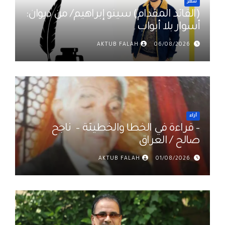
شعر
(القائد المقدام) سينو إبراهيم/ من ديوان:
أسوار بلا أبواب
AKTUB FALAH
06/08/2026
أراء
– قراءة في الخطأ والخطيئة – ناجح
صالح / العراق
AKTUB FALAH
01/08/2026