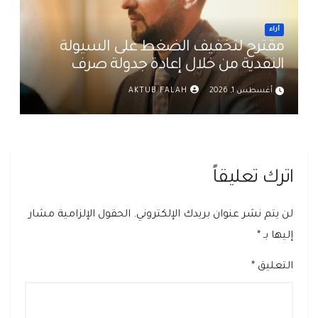
أراء
مقترح لتخفيف الضغط على السيولة
النقدية من خلال إعادة جدولة صرف
رواتب الموظفين في العراق د. عمر حميد
أغسطس 1, 2026
AKTUB FALAH
اترك تعليقاً
لن يتم نشر عنوان بريدك الإلكتروني.
الحقول الإلزامية مشار
إليها بـ
*
التعليق
*