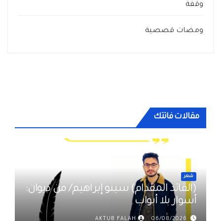
وقفة
ومضات قصصية
مقالات فاتتك
شعر
(القائد المقدام) سينو إبراهيم/ من ديوان:
أسوار بلا أبواب
AKTUB FALAH
06/08/2026