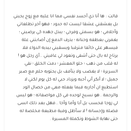
قالت : ها أنا ذي أحسد نفسي مما انا عليه مع زوج يحبني
بل يعشقني عشقا ليست له حدود ؛ فهو آخر تطلعاتي
وأحلامي ؛ هو بسمتي وفرحي ؛ يبذل جهده كي يرضيني ؛
يغمرني بعطفه وحنانه ؛ يذرف الدمع إن أصابتني علة
فيسهر علي خائفا مترقبا ويسقيني بيديه الدواء فلا
يرتاح له بال حتى أشفى وتعود لي عافيتي …أي رجل هو !
له قلب من ذهب ؛ حلو المعشر ؛ دمث الخلق ؛ نقي
السريرة ؛ لا يغضب ولا يتأفف بل يحتويه حلم مع صبر
جميل ؛ لا أنكر أني أحبه ويزداد حبي له كل يوم لكني لا
استطيع ان أجاريه فيما يفعله معي من خصال الود
والرحمة ..هو نسيج لوحده في كل مواصفاته ؛ هو ليس
لي زوجا فحسب بل أبا وأما وأخا …فهل بعد ذلك انسى
فضله وإحسانه ! لا سأظل وفية مطيعة مخلصة له
حتى نهاية الشوط وتكملة المسيرة .