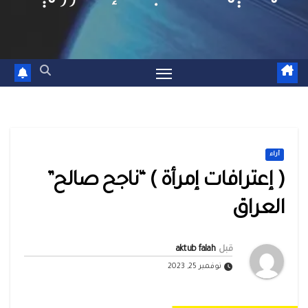
أراء
( إعترافات إمرأة ) “ناجح صالح”
العراق
قبل
aktub falah
نوفمبر 25, 2023