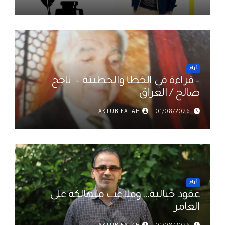
أراء
– قراءة في الخطأ والخطيئة – ناجح
صالح / العراق
AKTUB FALAH
01/08/2026
أراء
عقود خيالية… وملاعب متهالكة علي
العامر