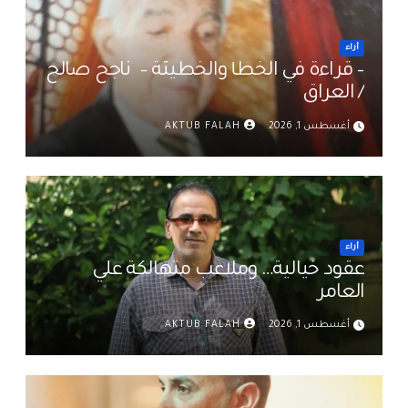
أراء
– قراءة في الخطأ والخطيئة – ناجح صالح
/ العراق
أغسطس 1, 2026
AKTUB FALAH
أراء
عقود خيالية… وملاعب متهالكة علي
العامر
أغسطس 1, 2026
AKTUB FALAH