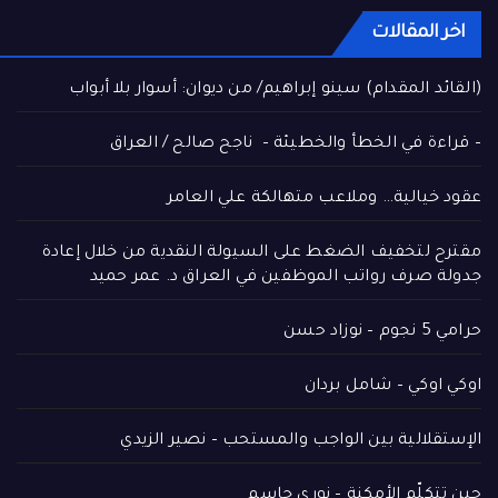
اخر المقالات
(القائد المقدام) سينو إبراهيم/ من ديوان: أسوار بلا أبواب
– قراءة في الخطأ والخطيئة – ناجح صالح / العراق
عقود خيالية… وملاعب متهالكة علي العامر
مقترح لتخفيف الضغط على السيولة النقدية من خلال إعادة
جدولة صرف رواتب الموظفين في العراق د. عمر حميد
حرامي 5 نجوم – نوزاد حسن
اوكي اوكي – شامل بردان
الإستقلالية بين الواجب والمستحب – نصير الزيدي
حين تتكلّم الأمكنة – نوري جاسم