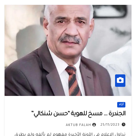
أراء
الجندرة … مسخ للهوية “حسن شنكالي”
25/11/2023
AKTUB FALAH
تداول الإعلام في الآونة الأخيرة مفهوم لم نألفه ولم يطرق