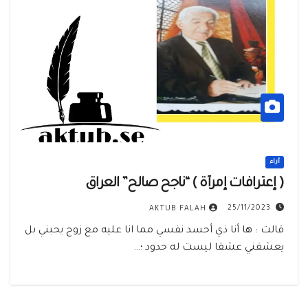
أراء
( إعترافات إمرأة ) “ناجح صالح” العراق
25/11/2023
AKTUB FALAH
قالت : ها أنا ذي أحسد نفسي مما انا عليه مع زوج يحبني بل
يعشقني عشقا ليست له حدود ؛…