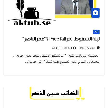
أراء
ليلة السقوط الحُر Free fall !؟ “عمر الناصر”
26/11/2023
AKTUB FALAH
الحكمة اليابانية تقول ” لا تحتقر الافعى لانها بدون قرون ،
فسيأتي اليوم الذي تصبح فيه تنيناً “. في قانون…