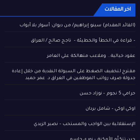
اخر المقالات
(القائد المقدام) سينو إبراهيم/ من ديوان: أسوار بلا أبواب
– قراءة في الخطأ والخطيئة – ناجح صالح / العراق
عقود خيالية… وملاعب متهالكة علي العامر
مقترح لتخفيف الضغط على السيولة النقدية من خلال إعادة
جدولة صرف رواتب الموظفين في العراق د. عمر حميد
حرامي 5 نجوم – نوزاد حسن
اوكي اوكي – شامل بردان
الإستقلالية بين الواجب والمستحب – نصير الزيدي
حين تتكلّم الأمكنة – نوري جاسم