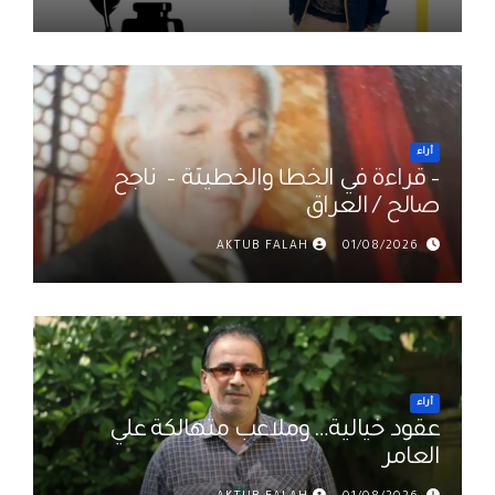
أراء
– قراءة في الخطأ والخطيئة – ناجح
صالح / العراق
AKTUB FALAH
01/08/2026
أراء
عقود خيالية… وملاعب متهالكة علي
العامر