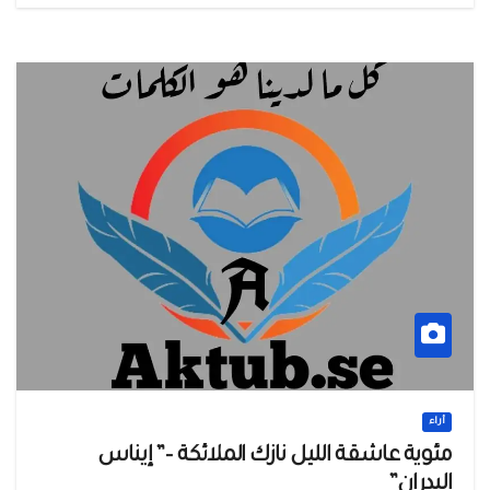
أراء
مئوية عاشقة الليل نازك الملائكة –” إيناس
البدران”