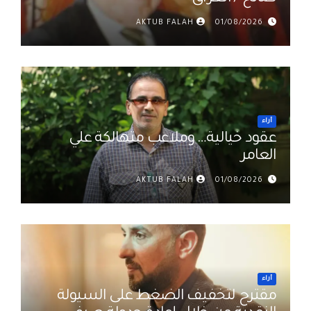
AKTUB FALAH
01/08/2026
أراء
عقود خيالية… وملاعب متهالكة علي
العامر
AKTUB FALAH
01/08/2026
أراء
مقترح لتخفيف الضغط على السيولة