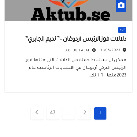
أراء
دلالات فوز الرئيس أردوغان –” نديم الجابري”
31/05/2023
AKTUB FALAH
ممكن ان نستنبط جملة من الدلالات التي مثلها فوز
الرئيس التركي أردوغان في الانتخابات الرئاسية عام
2023منها : 1 -ارتكز…
تعدد
47
…
2
1
صفحات