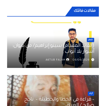
المقالات
مقالات فاتتك
شعر
(القائد المقدام) سينو إبراهيم/ من ديوان:
أسوار بلا أبواب
AKTUB FALAH
06/08/2026
أراء
– قراءة في الخطأ والخطيئة – ناجح
صالح / العراق