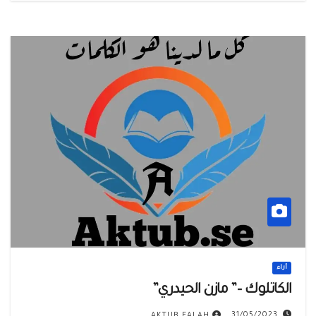
أراء
الكاتلوك –” مازن الحيدري”
31/05/2023
AKTUB FALAH