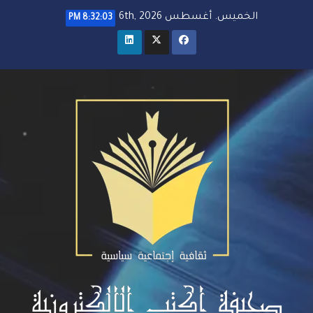
خطي
الخميس. أغسطس 6th, 2026
8:32:04 PM
لى
لمحتوى