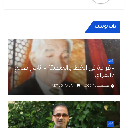
ذات بوست
أراء
– قراءة في الخطأ والخطيئة – ناجح صالح
/ العراق
أغسطس 1, 2026
AKTUB FALAH
أراء