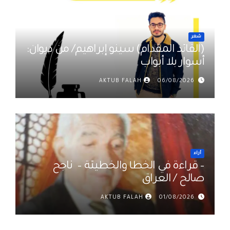
شعر
(القائد المقدام) سينو إبراهيم/ من ديوان:
أسوار بلا أبواب
AKTUB FALAH
06/08/2026
أراء
– قراءة في الخطأ والخطيئة – ناجح
صالح / العراق
AKTUB FALAH
01/08/2026