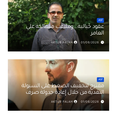
أراء
عقود خيالية… وملاعب متهالكة علي
العامر
AKTUB FALAH
01/08/2026
أراء
مقترح لتخفيف الضغط على السيولة
النقدية من خلال إعادة جدولة صرف
رواتب الموظفين في العراق د. عمر
AKTUB FALAH
01/08/2026
حميد