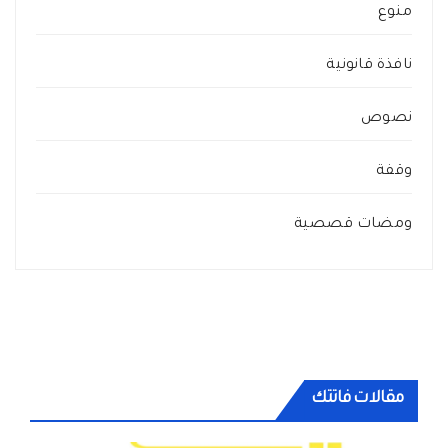
منوع
نافذة قانونية
نصوص
وقفة
ومضات قصصية
مقالات فاتتك