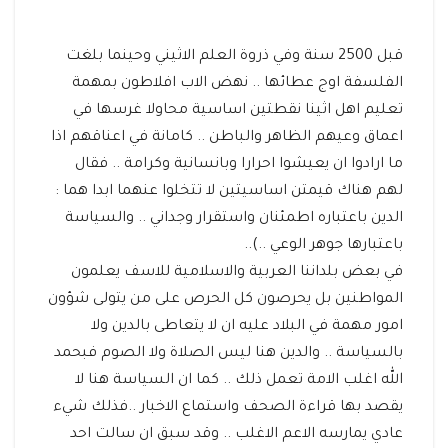
قبل 2500 سنة وفي ذروة العلم الاثيني وحينما بلغت
الفلسفة اوج عطائها .. نهض الاب افلاطون بمهمة
تعليم اهل اثينا نقطتين اساسية محاولا غرسها في
اعماق وعيهم الظاهر والباطن .. كامانة في اعناقهم اذا
ما ارادوا ان يعيشوا احرارا وبانسانية وكرامة .. فقال
لهم هناك قيمتن اساسيتين لا تتخلوا عنهما ابدا هما :
الدين باعتباره اطمئنان واستقرار وجداني .. والسياسة
باعتبارها جوهر الوعي ..)..
في بعض بلداننا العربية والاسلامية للاسف يعلمون
المواطنين بل يحرصون كل الحرص على من يتولى شؤون
امور مهمة في البلاد عليه ان لا يتعاطى بالدين ولا
بالسياسة .. والدين هنا ليس الصلاة ولا الصوم فبحمد
الله اغلب الامة تعمل ذلك .. كما ان السياسة هنا لا
يقصد بها قراءة الصحف واستماع الاخبار ..فذلك شيء
عادي يمارسه الاعم الاغلب .. وقد سبق ان سالت احد