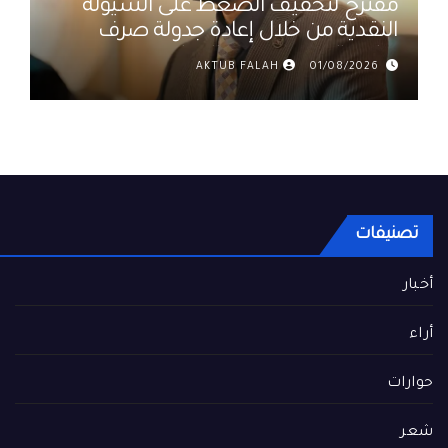
مقترح لتخفيف الضغط على السيولة
النقدية من خلال إعادة جدولة صرف
رواتب الموظفين في العراق د. عمر
AKTUB FALAH
01/08/2026
حميد
تصنيفات
أخبار
أراء
حوارات
شعر