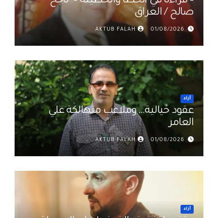
– قراءة في الخطأ والخطيئة – ناجح
صالح / العراق
AKTUB FALAH
01/08/2026
أراء
عقود خيالية… وملاعب متهالكة علي
العامر
AKTUB FALAH
01/08/2026
أراء