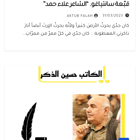
قبّـعة سانتيـاغـو. “الشاعر علاء حمد”
31/03/2023
AKTUB FALAH
كان جدّي يحرثُ الأرضَ كثيراً ولأنّه يحرثُ الإرثَ أيضاً أنارَ
ذاكرتي المعطوبة .. كان جدّي في كلّ ممرّ من ممرّاتِ…