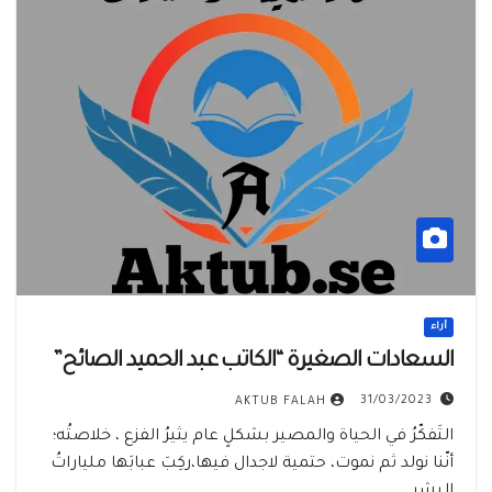
أراء
السعادات الصغيرة “الكاتب عبد الحميد الصائح”
31/03/2023
AKTUB FALAH
التَفكّرُ في الحياة والمصير بشكلٍ عام يثيرُ الفزع ، خلاصتُه؛
أنّنا نولد ثم نموت، حتمية لاجدال فيها،ركِبَ عبابَها ملياراتُ