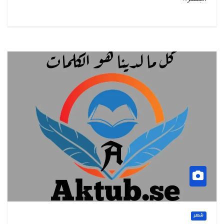
البشر…
شعر