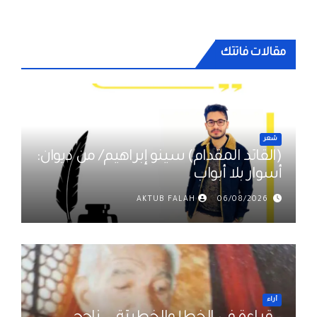
المقالات
مقالات فاتتك
شعر
(القائد المقدام) سينو إبراهيم/ من ديوان:
أسوار بلا أبواب
AKTUB FALAH
06/08/2026
أراء