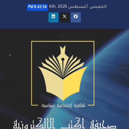
خطي
الخميس. أغسطس 6th, 2026
8:43:35 PM
لى
لمحتوى