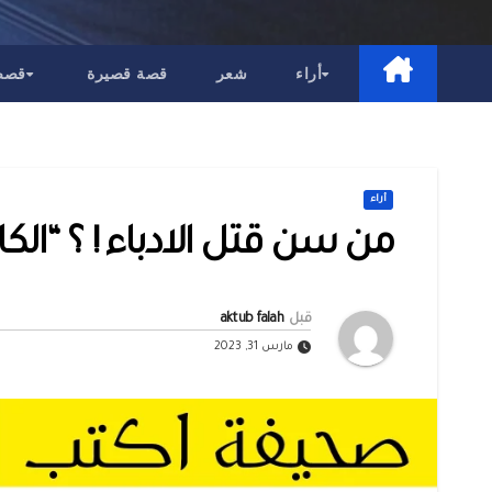
أراء
شعر
قصة قصيرة
قصص 
أراء
من سن قتل الادباء ! ؟ “الك
قبل
aktub falah
مارس 31, 2023