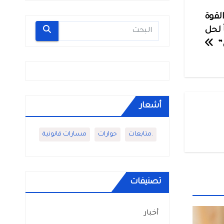
لقوة
 لحل
ل”
أشعار
.متابعات
حوارات
مسارات قانونية
تصنيفات
أخبار