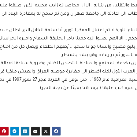
ضغط والتقليل من شانه . الا ان محاضراته زادت محبيه الذين اطلقوا علي
طات الى اعادته الى جامعة طهران ومن ثم سمح له بمغادرة البلاد الى
ناء الثورة اذ تم اغتيال المفكر الثوري أبا سلمة الخلال الذي اطلق علي
 .. الا انهم نصبوا اليه كمينا بامر الخليفة السفاح واميره الخراساني
م بليغ فصيح وانسانا جوادا سخيا .. يُطعِم الطعام ويصل كل من احتاج 
لتنور ثم ذر رماده وهو يتلذذ بالمنظر .
ي بخدمة المجتمع والمناداة بالتصدي للظلم وضرورة سيادة العدالة
 العرب الأول لكنه اضطر الى مغادرة موطنه العراق والعيش منفيا في
التشيك خوفا على حياته خاصة بعد ان سحبت منه الجنسية العراقية عام 3
ه كتب عليها ( يرقد هنا بعيدًا عن دجلة الخير) ..