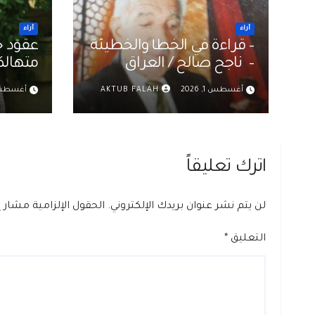
أراء
أراء
– قراءة في الخطأ والخطيئة
عقود خ
– ناجح صالح / العراق
متهالكة علي ا
أغسطس 1, 2026
AKTUB FALAH
أغسطس 1, 6
اترك تعليقاً
لن يتم نشر عنوان بريدك الإلكتروني.
الحقول الإلزامية مشار إل
التعليق
*