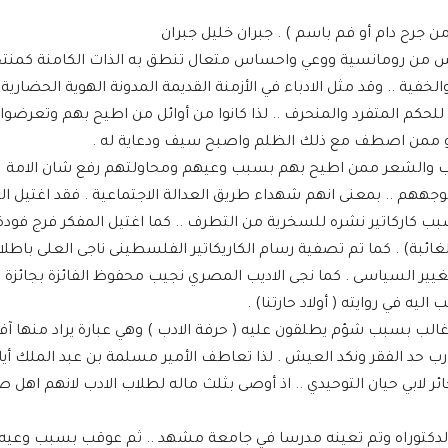
من جرح دام أو فم باسم ) . جبران خليل جبران
لنفس من رومانسية ووعي واحساس متعال تنطق به الذات الكامنة كمنت
لخفية .. وقد مثل الادباء في الأزمنة القديمة المدونة الهوية الحضارية
لحكم المتفرد والمنحرف .. لذا كانوا من أوائل من اطيح بهم وتعرضوا ل
در او ممن اصطف مع ذلك الظلم واصبح سيف ودعاية له .
الادب والشعر ممن اطيح بهم بسبب وعيهم ومحاولتهم رفع شان الامة
ههم .. بمعنى انهم شهداء طريق العدالة الاجتماعية . فقد اغتيل ال
 كاركاتير نشره للسخرية من التطرف .. كما اغتيل المفكر فرج فودة
لغائبة) . كما تم تصفية رسام الكاريكاتير الفلسطينى ناجى العلى باطلا
ير السياسى . كما نجى الاديب المصري نجيب محفوظ الفائزة بجائزة ن
 غالب بسبب شؤم يطلقون عليه ( حرفة الادب ) وهي عبارة يراد منها آف
د الفقر ونكد العيش . لذا تعاطف الأمير مسلمة بن عبد الملك أيا
ئر لابي حيان التوحيدي .. اذ أوصى بثلث ماله لطلاب الادب لانهم اهل 
على الدكتوراه وتم تعينه مدرسا في جامعة مشهد .. ثم عوقب بسبب وعيه