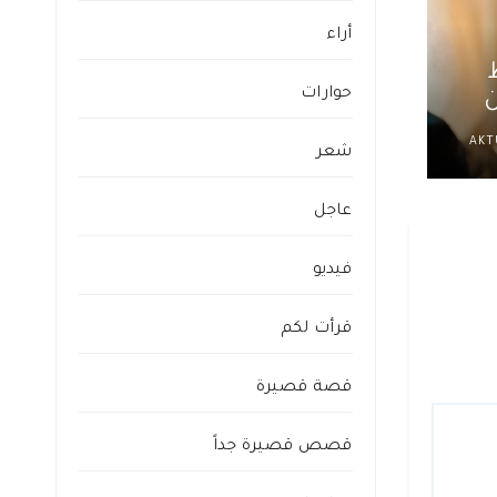
أراء
حوارات
ن
AKT
عراق
شعر
عاجل
فيديو
قرأت لكم
قصة قصيرة
قصص قصيرة جداً