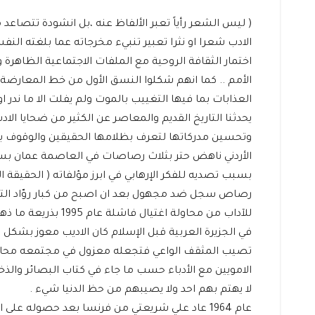
( ليس الشعر رأياً تعبر الألفاظ عنه ،بل انشودة تتصاعد 
الادب شعرا او نثرا تعبير تنبيء مخرجاته عما بلغته ا
اختمار الثقافة الروحية مع الملفات الاجتماعية الظاهرة وا
الأمم .. كما انهم شكلوا النسق الأول من خط المعارضة ل
العذابات بما فيها التغييب بالموت ولم يفلت الا ما ن
يحدثنا التاريخ القديم والمعاصر عن الكثير من ضحايا 
وتحسين مدركاتها لتعرف بظلامها الحقيقين والوقوف بوج
الأردني ناهض حتر بثلاث رصاصات في العاصمة عمان بسبب
بسبب تصديه للفكر الإرهابي في ابرز مؤلفاته ( الحقيقة ا
رصاص سجل ضد مجهول بعد ان اصبح من كبار روّاد التغي
للآداب من محاولة اغتيال فاشلة عام 1995 بذريعة ما ذهب اليه في روايته ( أولاد حارتنا) .
في الجزيرة العربية قبل الإسلام كان الاديب معوز بشكل
تصيب المثقف الواعي فتجعله معزول في مجتمعه محارب ح
الامويين مع الأدباء حسب ما جاء في كتاب البصائر والذخا
لا يهتم بهم احد ولا يصيبهم من حظ الدنيا شيء .
عام 1964 عاد علي شريعتي من فرنسا بعد حصوله 