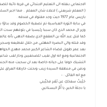
الاجتماعي بنقله الى التعليم الابتدائي في قرية نائية لل
( المعلم شريعتي ) لاعلاء شان المعلم .. مما اجبر السل
باريس عام 1977 حيث وجد مقتولا في فندقه .
في بداية الثورة العباسية تم تصفية الخصوم وقد بداؤا باب
وزير ال محمد الذي كان سببا رئيسيا في بلوغهم سدت الحكم
كما قتل عبد الله بن المقفع الذي يصفه الذهبي بأنه عال
وقد قتله والي البصرة المهلبي من خلال تقطيعه وسجره با
بعد عمر طويل قضاه الشاعر الكبير محمد مهدي الجواهر
الاجتماعية ومع انه اول نقيب للصحفيين وحاز لقب شاعر
ودفن في منطقة السيدة زينب ونحتت خارطة العراق على قبر
مع انه القائل : –
حَيّيتُ سفحَكِ عن بُعْدٍ فحَيِّيني
يا دجلةَ الخيرِ، يا أُمَّ البستاتينِ