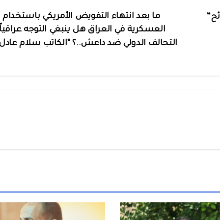
ما بعد انتهاء التفويض الأمريكي باستخدام ا
ئح”
العسكرية في العراق هل ينبغي التوجه عراقياً
التحالف الدولي ضد داعش..؟ “الكاتب سلام عاد