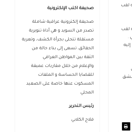
ه لقب
صحيفة اكتب الإلكترونية
صحيفة إلكترونية عراقية شاملة
ه لقب
تصدر من السويد و هي أداة تنويرية
 .
مستقلة تتحلى بجرأة الكشف، وتعرية
إليه
الحقائق، تسعى إلى بناء حالة من
الثقة بين المواطن العراقي
والإعلام من خلال مقاربات عميقة
للقضايا الحساسة و الملفات
196 .. حتى توفى في الغربة فجر 27 تموز 1997 في دمشق
المسكوت عنها خاصة على الصعيد
المحلي
رئيس التحرير
فلاح الكلابي