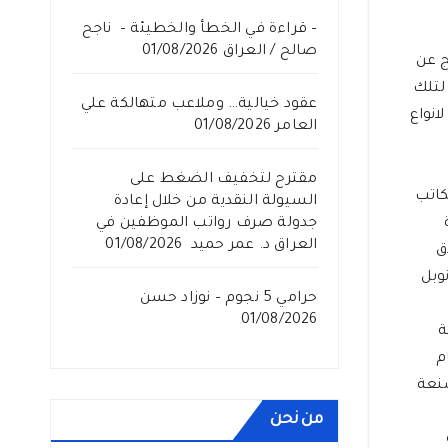
– قراءة في الخطأ والخطيئة – ناجح
صالح / العراق
01/08/2026
ج عن
 لتلك
عقود خيالية… وملاعب متهالكة علي
انواع
العامر
01/08/2026
مقترح لتخفيف الضغط على
كاتب
السيولة النقدية من خلال إعادة
جدولة صرف رواتب الموظفين في
العراق د. عمر حميد
01/08/2026
ق
وبل
حرامي 5 نجوم – نوزاد حسن
01/08/2026
ة
م
صنعة
من نحن