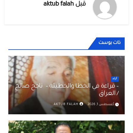
قبل
aktub falah
ذات بوست
أراء
– قراءة في الخطأ والخطيئة – ناجح صالح
/ العراق
أغسطس 1, 2026
AKTUB FALAH