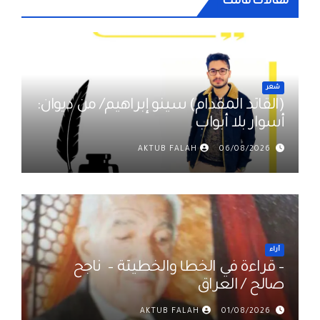
مقالات فاتتك
شعر
(القائد المقدام) سينو إبراهيم/ من ديوان:
أسوار بلا أبواب
AKTUB FALAH
06/08/2026
أراء
– قراءة في الخطأ والخطيئة – ناجح
صالح / العراق
AKTUB FALAH
01/08/2026