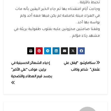
تحيط بالآزقة .
وجاءت أيام افتقدناه بها ثم جاء الخبر اليقين بأنه مات
في العراء ميتة غامضة لم يكن فيها معه أحد ولم
يواسه بها أحد .
وقفنا صامتين محزونين عليه بقلوب طفولية بريئة في
مشهد رثاء مؤلم .
تصفّح
سكامارشو. “ايفان علي
إحياء الشعائر الحسينية في
عثمان” شاعر وكاتب
برلين: موكب “علي الأكبر”
المقالات
يجسد قيم العطاء والتضحية