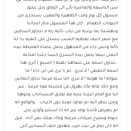
أذكر فيما أذكر ونحن في اواخر عهد الطفولة وتحديدا في
سن التاسعة والعاشرة يأتي الى الزقاق رجل عجوز
متسول كل يوم وقت الظهيرة والمغرب يستجدي من
البيوتات الطعام ، كان هذا المتسول مثار اعجابنا
ودهشتنا بما يرتديه من ثياب بالية رثة لا تتجاوز الساقين
مع شعر كثيف يغطيه الشيب ينسدل على كتفيه بدا لنا
كأنه وحش جاء من المجهول يحمل عصاه الغليظة بيده
اليمنى بينما يحمل بيده اليسرى كيسا جلديا لمتاعه
..نتداول اسمه على شفاهنا بلفظ ( اصبيع ) أترى هذا
اسمه الحقيقي ! لا ندري ..ثم يا ترى من اين جاء ! ما
عنوانه ! ما هويته ! لا ندري ،اما سنه فربما تجاوز الثمانين
ومع ذلك فانه يكاد يهرول في مشيته قويا مرعبا ، غير
اننا مع الايام اعتدنا عليه فلا تفارق الابتسامات وجوهنا
ونحن ننظر اليه ثم نعاود لعبنا دون اكترات .. والواقع انه
لم يتعرض لأحدنا يوما غير انه اذا استثير وأوذي يجن
جنونه ويصرخ صرخات مرعبة ويكاد يفتك بمن آذاه ..قيل
انه كان ينام في بيت خرب مهجور خلف البساتين التي