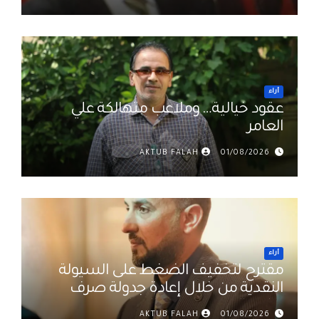
أراء
عقود خيالية… وملاعب متهالكة علي
العامر
AKTUB FALAH
01/08/2026
أراء
مقترح لتخفيف الضغط على السيولة
النقدية من خلال إعادة جدولة صرف
رواتب الموظفين في العراق د. عمر
AKTUB FALAH
01/08/2026