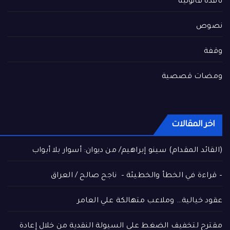
نافذة قانونية
نصوص
وقفة
ومضات قصصية
اخر المقالات
(القائد المقدام) سينو إبراهيم/ من ديوان: أسوار بلا أبواب
– قراءة في الخطأ والخطيئة – ناجح صالح / العراق
عقود خيالية… وملاعب متهالكة علي العامر
مقترح لتخفيف الضغط على السيولة النقدية من خلال إعادة