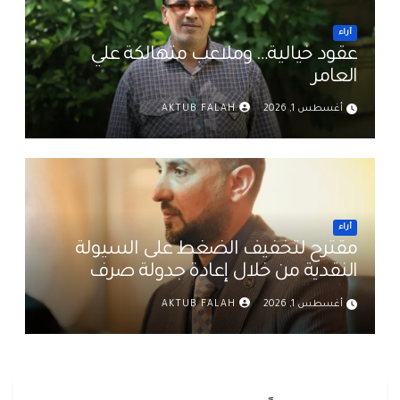
أراء
عقود خيالية… وملاعب متهالكة علي
العامر
أغسطس 1, 2026
AKTUB FALAH
أراء
مقترح لتخفيف الضغط على السيولة
النقدية من خلال إعادة جدولة صرف
رواتب الموظفين في العراق د. عمر حميد
أغسطس 1, 2026
AKTUB FALAH