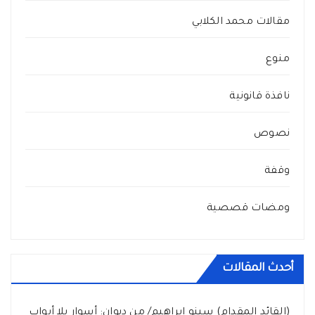
مقالات محمد الكلابي
منوع
نافذة قانونية
نصوص
وقفة
ومضات قصصية
أحدث المقالات
(القائد المقدام) سينو إبراهيم/ من ديوان: أسوار بلا أبواب