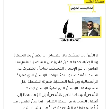
لا الحُزنُ ولا الغضَبُ ولا الاهتمامُ ، لا الكفاحُ ولا الاجتهادُ
ولا الجِدّية، جميعُهاغيرُ قادرةٍ على مساعدتِنا لقهرِ هذا
الواقع ، واقعُ الإنسانِ المُستلَب تماماً ، المُغترِبُ عن
نفسهِ، المُفكّك، ذو البعدُ الواحد. الإنسانُ الذي قهرتهُ
الرأسمالية ودولتُها الطبقيّة، قهرتهُ السّلطة بكل
مستوياتها ، الإنسانٌ الذي قهرهُ الإنسان !وحدَها
السُّخريةُ سِلاحُنا الأخير ،السُّخريةُ إلى ألقِها، هكذا إلى
ألقِها ، السّخرية في نقدِها الهدّام . هذا زمنُ الهَدم ، فلا
تُلقُوا بمعاوِلِكم السّاخرة أرضاً أيُّها البشر !لا شئ