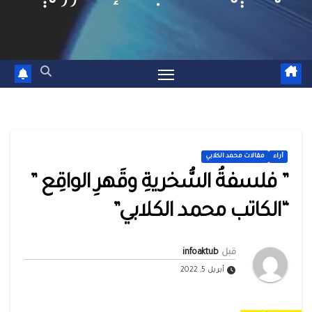
أراء
مقالات محمد الكلابي
” فلسفةُ السُّخريةِ وقَهرِ الواقِع ”
“الكاتب محمد الكلابي”
قبل
infoaktub
أبريل 5, 2022