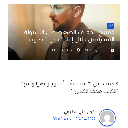
أراء
مقترح لتخفيف الضغط على السيولة
النقدية من خلال إعادة جدولة صرف
رواتب الموظفين في العراق د. عمر حميد
أغسطس 1, 2026
AKTUB FALAH
3 يعتقد على "” فلسفةُ السُّخريةِ وقَهرِ الواقِع ”
“الكاتب محمد الكلابي”"
يقول
علي الدليمي
:
06/04/2022 الساعة 00:02