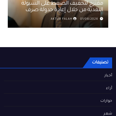
مقترح لتخفيف الضغط على السيولة
النقدية من خلال إعادة جدولة صرف
رواتب الموظفين في العراق د. عمر
AKTUB FALAH
01/08/2026
حميد
تصنيفات
أخبار
أراء
حوارات
شعر