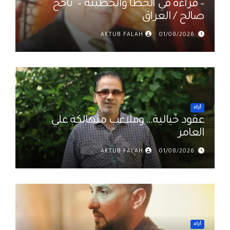
– قراءة في الخطأ والخطيئة – ناجح
صالح / العراق
AKTUB FALAH
01/08/2026
أراء
عقود خيالية… وملاعب متهالكة علي
العامر
AKTUB FALAH
01/08/2026
أراء