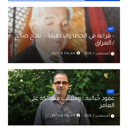
أراء
– قراءة في الخطأ والخطيئة – ناجح صالح
/ العراق
أغسطس 1, 2026
AKTUB FALAH
أراء
عقود خيالية… وملاعب متهالكة علي
العامر
أغسطس 1, 2026
AKTUB FALAH