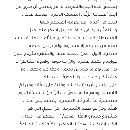
يستحقُّ هذه الجدّيةالمُفرِطة لا أمرَ يستحقّ أن نحرِقَ من
أجلهِ أعصابنا الرّثّة ، الضّحكة الأخيرة ، ضِحكةٌ عَذبة ،
لذلك هي أخيرة ، فلا تحرِموا أنفسَكم منها .
ولا تتمنّى يا رفيقي حياةَ أحدٍ ، بل اسخر منها قدرَ
المُستطاع كما تسخرُ مما تجري حياتَك عليها ، فلستَ
تعلم من حياتِهم إلا قشورَها ،ولم ترَ من القصّة إلا
سطرَها الأوّل ، لعلّ النعمةَ فتنة، والشّهرةَ قلَق، والمالَ
غِواية، والهيبةَ قِشرة، والرّاحة خوف. وهدوءُ الشاطئ لا
يدلّ على نومِ ما فيه. لن تحتملَ وجهًا غير وجهك ، ولا
جسَداً غير جسدِك ، ولا لحظةً ليست لك .
على الإنسانِ أن يدرّب نفسَه وقلبهُ على الفَقد،ومن ثمّ
اللامبالاة وقهرِ ما هو لاحقٌ له ، لأنّ كلّ ما نملكهُ اليوم
سنخسَرهُ غدًا، أفراحُنا الصّغيرة، بهجتُنا بمن نُحبّ ،
هبَلُنا وكلُّ عواطفنا المُشرقة ، كلُّ جميلٍ الآن هو
مشروعُ خسارةٍ لاحقًا . صحيحٌ أنّ التفكيرَ في احتمالِ
الخسارة يفسدُ بهجتَنا بالحاضر ، لكنّه يُكسبُنا مناعةً