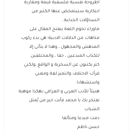
اطروحة نفسية فلسفية قيمة ومقاربة
ابتكارية ستيتمخض عنها الكثير من
التساؤلات الجدلية…
ماوراء تخوم اللغة ينفتح المقال على
متاهات من الدلالات الادبية؛ هي بدء ركوب
المدهش والمجهول ، وهذا لا يتأتى إلا
للكتاب المبدعين ، حقا ، والمختلفين.
كثر يكتبون عن السخرية و الواقع ،ولكني
قرأت الاختلاف والتميز لغة ومعنى
واستشهادا .
هنيئاً للأدب العربي و العراقي بهكذا موهبة
نفتخر بك يا محمد فأنت خير من يُمثل
الشباب
دمت مبدعا ومتألقا
حسن ناظم