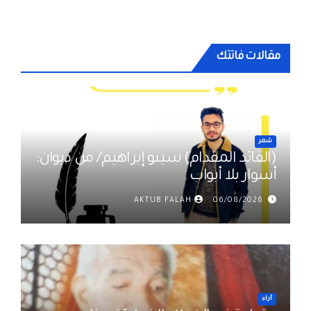
مقالات فاتتك
شعر
(القائد المقدام) سينو إبراهيم/ من ديوان:
أسوار بلا أبواب
AKTUB FALAH
06/08/2026
أراء