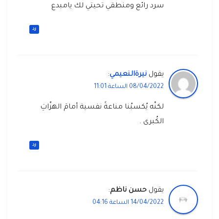
سرد رائع ومنطقي تحيتي لك يامبدع
رد
يقول
نيرةالنعيمي
:
08/04/2022 الساعة 11:01
لكنّه يُكسبُنا مناعةً نفسية أمامَ الهزّاتِ
الكُبرى .
رد
يقول
حسن ناظم
:
14/04/2022 الساعة 04:16