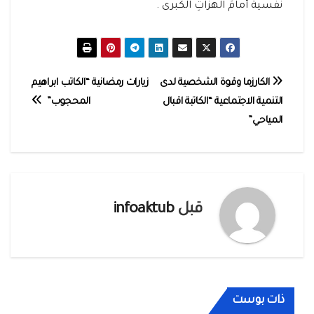
نفسية أمامَ الهزّاتِ الكُبرى .
تصفّح
الكارزما وقوة الشخصية لدى
زيارات رمضانية “الكاتب ابراهيم
التنمية الاجتماعية “الكاتبة اقبال
المحجوب”
المقالات
المياحي”
قبل
infoaktub
ذات بوست