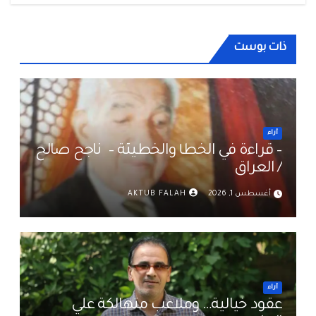
ذات بوست
أراء
– قراءة في الخطأ والخطيئة – ناجح صالح
/ العراق
أغسطس 1, 2026
AKTUB FALAH
أراء
عقود خيالية… وملاعب متهالكة علي