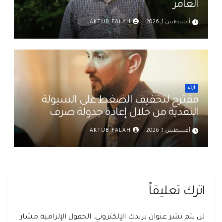
العامر
أغسطس 1, 2026
AKTUB FALAH
أراء
مقترح لتخفيف الضغط على السيولة
النقدية من خلال إعادة جدولة صرف
رواتب الموظفين في العراق د. عمر حميد
أغسطس 1, 2026
AKTUB FALAH
اترك تعليقاً
لن يتم نشر عنوان بريدك الإلكتروني.
الحقول الإلزامية مشار