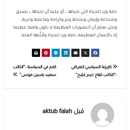
باقة ورد للحياة التي نحياها ـــ أو علينا أن نحياها ـــ بصدق
وشجاعة وإيمان ونشاط وعز وكرامة وفاعلية وحرية،
ونحن نعلم أن التصورات العظيمة لا تكون واقعا عظيما
إلا بالأعمال العظيمة، باقة ورد للحياة ومُثُلها العليا.
تصفّح
كاريزما السياسي العراقي
كلام في السياسة –”الكاتب
–”الكاتب كفاح حيدر فليح”
سعيد ياسين موسى”
المقالات
قبل
aktub falah