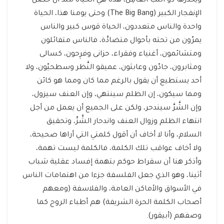
ويحْذَرُهَا ذُو اللُّبِّ الْعَاقِلُ، هذه هي الحياة منذ أن حصل
الإنفجار الكبير (The Big Bang) وحتى يومنا هذا، الحياة
واحدة والناس متعددون، الحياة قوس كبير والناس
يمرّون من تحته بأحوال متضادَّة، فالناس متفائلون
ومتشائمون، أغنياء وفقراء، حزانى وفرِحون، كسالى
ومثابرون، جادّون وعابثون، عميقو النَّظر وسطحيّون، ولا
أحد يستطيع أن يقول بالرغم مما كان ومما هو كائن
ومما سيكون، إن الظلم سينتهي، وإن العنف سيزول،
وإن الشَّرَّ سيندحر، ولكن على الجميع أن يعمل من أجل
انتهاء الظلم وزوال العنف واندحار الشَّرِّ، وتحقيق
السلام، وأنا لا أخاف أن أقول كلمتي التي أراها صحيحة،
ولا أخاف عواقب تلك الكلمة، فالكلمة ليست تهمة،
وأذكر هنا أن سقراط حوكم بتهمة إفساد عقلية شباب
أثينا، وهو الذي جعل الفلسفة جزءا من اهتمامات الناس
في الأسواق والأماكن العامة، والفلاسفة (ومعهم
أصحاب الكلمة الحرة الشريفة) هم أطباء الروح كما
وصفهم (أبيقور).