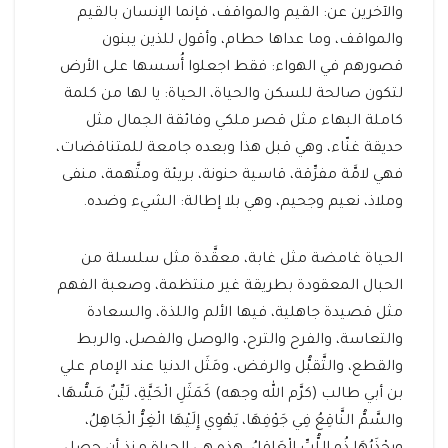
والآخرين عن: القيم والمواقف، فإنما الإنسان بالقيم
والمواقف، وما عداها حطام، وأقول للذين يبنون
قصورهم في الهواء: فقط اجعلوا أُسسها على الأرض
لتكون صالحة للسكن والحياة، الحياة: يا لها من كلمة
كاملة البهاء مثل قصر ملكي وفائقة الجمال مثل
حديقة غنّاء، وهي قبل هذا وبعده جامعة للمتناقضات،
فهي لامَّة مفرِّقة، قاسية حنونة، بريئة ومتَّهمة، منفى
وملاذ، نعيم وجحيم، وهي بلا إطالة: الشيء وضده.
الحياة غامضة مثل غابة، معقَّدة مثل سلسلة من
الحبال المعقودة بطريقة غير منتظمة، وصعبة الفهم
مثل قصيدة جاهلية، فيها الألم واللذة، والسعادة
والتعاسة، والفرح والترح، والوصل والفصل، والربط
والقطع، والتَّقبُّل والرفض، ومَثَل الدنيا عند الإمام علي
بن أبي طالب (كرَّم الله وجهه) كَمَثَلِ الْحَيَّةِ، لَيِّنٌ مَسُّهَا،
والسَّمُّ النَّاقِعُ فِي جَوْفِهَا، يَهْوِي إِلَيْهَا الْغِرُّ الْجَاهِلُ،