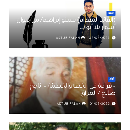
شعر
(القائد المقدام) سينو إبراهيم/ من ديوان:
أسوار بلا أبواب
AKTUB FALAH
06/08/2026
أراء
– قراءة في الخطأ والخطيئة – ناجح
صالح / العراق
AKTUB FALAH
01/08/2026