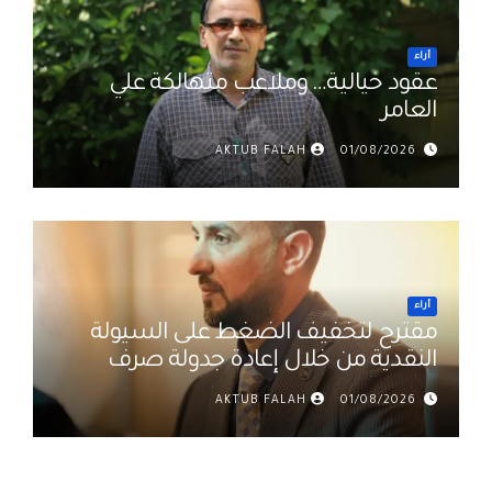
أراء
عقود خيالية… وملاعب متهالكة علي
العامر
AKTUB FALAH
01/08/2026
أراء
مقترح لتخفيف الضغط على السيولة
النقدية من خلال إعادة جدولة صرف
رواتب الموظفين في العراق د. عمر
AKTUB FALAH
01/08/2026
حميد