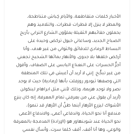
الأخبار كلمات متقاطعة، والأيام كِباش متناطحة،
والمطر لا ينزل إلا قطرات قطرات، والتلاميذ وهم
يحملون حقائبهم الثقيلة يملؤون الشارع الترابي بأريج
الصباح الجديد، وساعاتي خيول تركض وحيدة على
البساط الرمادي للدقائق والثواني من غير هدف، وأنا
أركض خلفها بلا جدوى، والأنهار بمائها الشحيح تجعني
أجرُّ الحسرات على النعناع اليابس على الضفاف، وأقول
من غير تبجُّح: إنني لا أريد أن أعيش في تلك المنطقة
التي وصفها ثيودور روزفلت بأنها (رمادية) حيث لا يوجد
نصر ولا توجد هزيمة، وذلك لأنني مثل ابراهام لينكولن
(أريد أن يقول عني من يعرفني تمام المعرفة، إنه كان ينزع
الأشواك ليزرع الأزهار أينما ظنَّ أن الأزهار قد تنمو)،
مندفع أنا نحو الحياة، واندفاعي أعمى، والاندفاع الأعمى
نحو الحياة عند شوبنهاور هو (الإرادة) المدمجة بالمعرفة
والوعي، وها أنا أقف، أقف كلما سرت، وأسأل نفسي