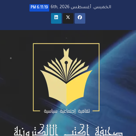
خطي
الخميس. أغسطس 6th, 2026
6:11:20 PM
لى
لمحتوى