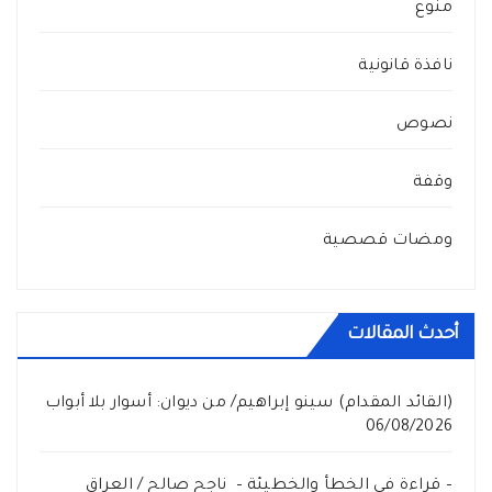
منوع
نافذة قانونية
نصوص
وقفة
ومضات قصصية
أحدث المقالات
(القائد المقدام) سينو إبراهيم/ من ديوان: أسوار بلا أبواب
06/08/2026
– قراءة في الخطأ والخطيئة – ناجح صالح / العراق