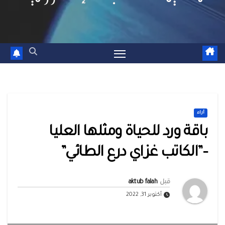
أراء
باقة ورد للحياة ومثلها العليا
–”الكاتب غزاي درع الطائي”
قبل
aktub falah
أكتوبر 31, 2022