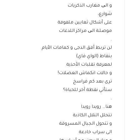
و الی مغارب الذكريات
شوارع،
على أشكال ثعابين ملفوفة
موصلـة الی مراكز اللدغات
.
لن تربط أفق الدجى و كمامات الأيام
بنقاط (الواي فاي)
لمعرفة تقلبات الأحذية
و حالات انكماش العضلات!
ترى بعد كم فراسخ
ستأتي نقطة آخر للحياة؟
.
هنا… رويدا رويدا
تتحلل التلال الكاذبة
و تتحول الجبال المسروقة
الى سراب خادعة