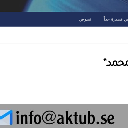
قصيرة جداً
نصوص
محمد”