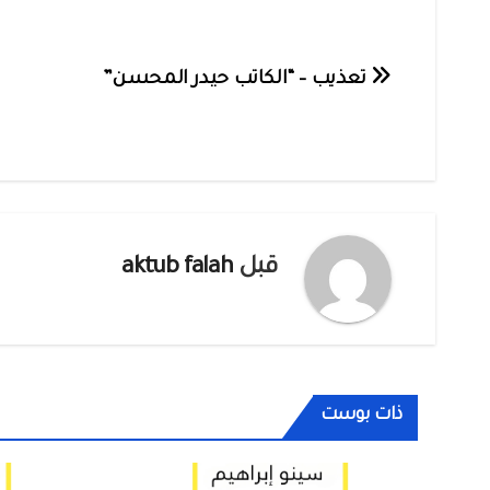
تصفّح
تعذيب – “الكاتب حيدر المحسن”
المقالات
قبل
aktub falah
ذات بوست