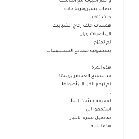
و جدار البيوت مع أساسها
تصاب بشيزوفرينا حادة
حيث تتغير
همسات خلف زجاج الشبابيك
الى أصوات زيزان
ثم تمتزج
بسمفونية ضفادع المستنقعات
.
هذە المرة
قد تمسخ العناصر برمتها
ثم ترجع الكل الى أصولها..
.
لمعرفة حيثيات النبأ
استمعوا الى
تفاصيل نشرة الاخبار
هذه الليلة