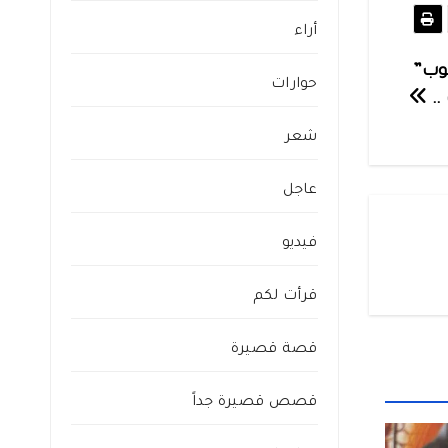
أراء
بوب”
حوارات
..
شعر
عاجل
فيديو
قرأت لكم
قصة قصيرة
قصص قصيرة جداً