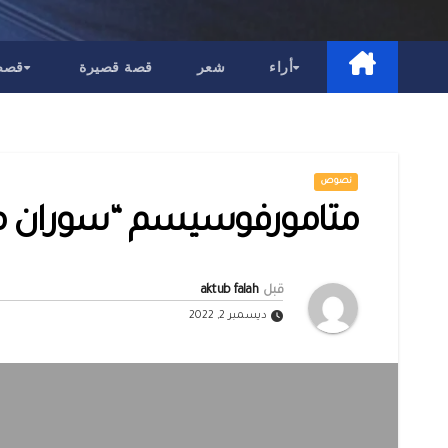
أراء
شعر
قصة قصيرة
قصص 
نصوص
متامورفوسيسم “سوران 
قبل
aktub falah
ديسمبر 2, 2022