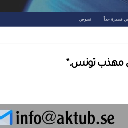
قصيرة جداً
نصوص
ي مهذب تونس.”