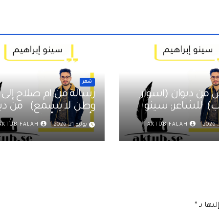
شعر
ن ديوان (أسوار
رسالة من أم صلاح إلى
بلا أبواب) للشاعر: سينو
وطن لا يسمع) 
م
(أسوار بلا أبواب) سين
AKTUB FALAH
يوليو 21, 2026
AKTUB FALAH
إبراهيم
يها بـ
*