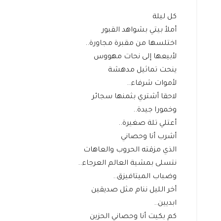
كل ليلة
أملأ بيتي بشواهد القبور
اختلسها من مقبرة مجاورة..
لأبيعها إلى نحات مهووس
ينحت تماثيل مدهشة
لأموات شرفاء..
لاحقا أشتري بثمنها سجائر
وخمورا جيدة..
أعتلي تلة صغيرة..
أشرب أنا وحصاني
الذي مزقته الحروب والعاهات
نتسلى بمشية العالم العرجاء..
وضباب الميتافيزق..
أخر الليل ننام مثل صديقين
ابديين..
كم بكيت أنا وحصاني الحزين