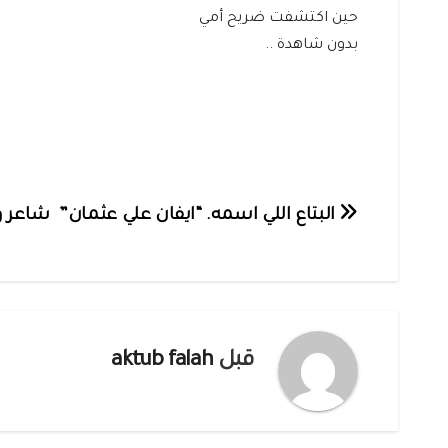
حين اكتشفت ضريح أمي
بدون شاهدة ..
تصفّح
البتاع اللي اسمه. “ايفان علي عثمان” شاعر 
المقالات
قبل
aktub falah