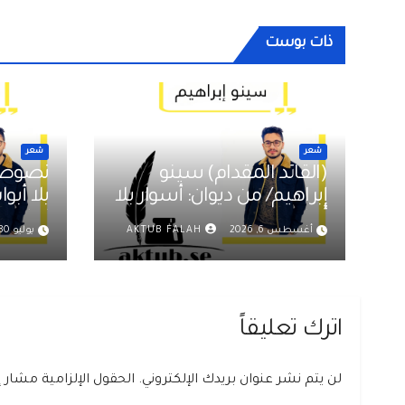
ذات بوست
شعر
شعر
(القائد المقدام) سينو
نصوص م
إبراهيم/ من ديوان: أسوار بلا
أبواب
إبراهي
أغسطس 6, 2026
AKTUB FALAH
يوليو 30, 2026
اترك تعليقاً
لن يتم نشر عنوان بريدك الإلكتروني.
الحقول الإلزامية مشار إل