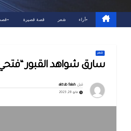
أراء
شعر
قصة قصيرة
قصص 
شعر
سارق شواهد القبور “فتح
قبل
aktub falah
مايو 28, 2023