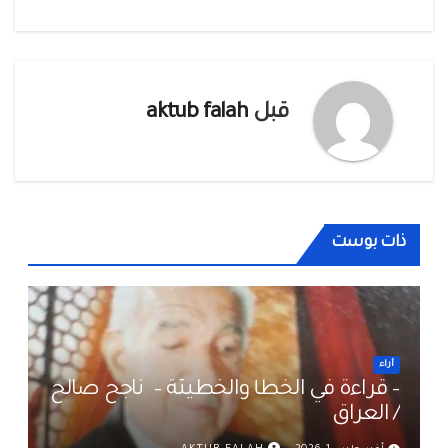
المقالات
قبل
aktub falah
ذات بوست
أراء
– قراءة في الخطأ والخطيئة – ناجح صالح
/ العراق