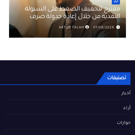
أراء
مقترح لتخفيف الضغط على السيولة
النقدية من خلال إعادة جدولة صرف
رواتب الموظفين في العراق د. عمر
AKTUB FALAH
01/08/2026
حميد
تصنيفات
أخبار
أراء
حوارات