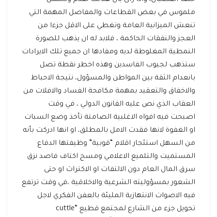
خلف القضبان، واذا رأى بأن هنالك تقدم وتحسن
ملموس في بعض القطاعات والمفاصل المهمة التي
تنعش الميزانية العامة وتغطي على الاقل جزءا من
العجز والنفقات الحاكمة ، فلابد له ان يذهب للصورة
النمطية المغلوطة لديه ومفادها ان جميع تلك الايرادات
ستذهب لجيوب الفاسدين وهذه اخطر نقطة تصل
بانعدام الثقة بين المواطن والمسؤول، نتيجة الاحباط
والاخفاق والتعقيد بمهمة مكافحة الفساد والافلات من
العقاب الذي نص عليه القانون الدولي ، في وقت
اصبحت فيه افواه الاغلبية الصامتة تأخذ وضع السبات
او الغفوة لانها فقدت الامل بالمطلق، او انها ادركت بأنه
من السهل استئجار اقلام “قوبية” وظيفتها الدفاع
المستميت والتلميع الاعلامي ومسح اكتاف فاصد نزق
سرق المال العام دون الالتفات او الاكتراث او حتى
الشعور بمسؤوليته الشرعية والاخلاقية ،في وقت ترتفع
فيه الاصوات الانتهازية المليئة بالعفن الفكري لاجل
تحويل جزء من الشارع لمجتمع قطيع “cuttle