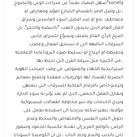
society”سهل الانقياد بعيداً عن مدركات الوعي والنضوج
، بل وصل الامر بانقسام الشارع لمؤيد ومعارض او
متعاطف ،مع او ضد افضل اسوء الفاسدين وسراق
المال العام الذين يجيدون اللعب “بالبيضة والحجر”، بل
اصبح الرأي العام يصنف ويسوّغ للسراق مابين
السرقات التافهة التي لا تستحق انفعال وغضب
وحفيظة او انزعاج او تسليط ضوء البروباغاندا الاعلامية
، من الكبيرة مثل سرقة القرن التي تحيط بها
استراتيجية الالهاء والغموض، في وقت اصبحت الهوية
البصرية للفساد لها خوارزميات معقدة وتتمتع بمعايير
وترميز خاص بالارقام الفلكية للسرقات التي تتمتهى
وتغازل العقل الجمعي، الذي لم يعد يؤثر به سوء الادارة
وتردي الخدمات ولا تثير مخاوفه انفعالات فيسبوكية
مؤقتة، يتغير شكله تدريجيا الى اسفنجة تعمل على
تحويل التمرد النفسي والامتعاض والسخط وعدم
الرضى بالواقع المرير إلى تغذية عكسية للجمود وشعور
ذاتي بالذنب والندم وجلد الذات ، بل ان الكوميديا السوداء