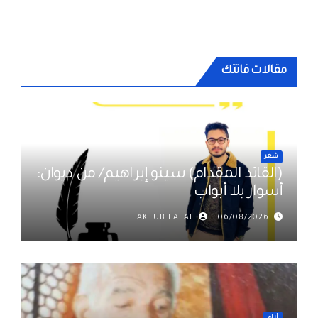
مقالات فاتتك
شعر
(القائد المقدام) سينو إبراهيم/ من ديوان:
أسوار بلا أبواب
AKTUB FALAH
06/08/2026