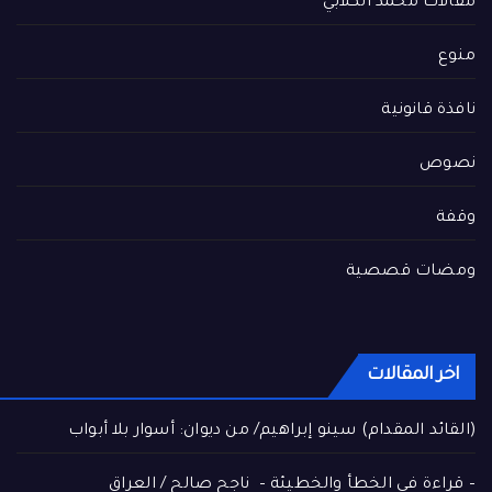
مقالات محمد الكلابي
منوع
نافذة قانونية
نصوص
وقفة
ومضات قصصية
اخر المقالات
(القائد المقدام) سينو إبراهيم/ من ديوان: أسوار بلا أبواب
– قراءة في الخطأ والخطيئة – ناجح صالح / العراق