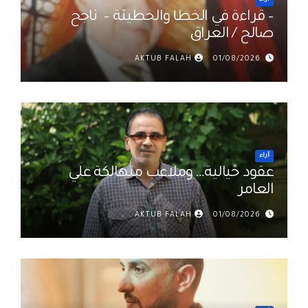
أراء
– قراءة في الخطأ والخطيئة – ناجح
صالح / العراق
AKTUB FALAH
01/08/2026
أراء
عقود خيالية… وملاعب متهالكة علي
العامر
AKTUB FALAH
01/08/2026