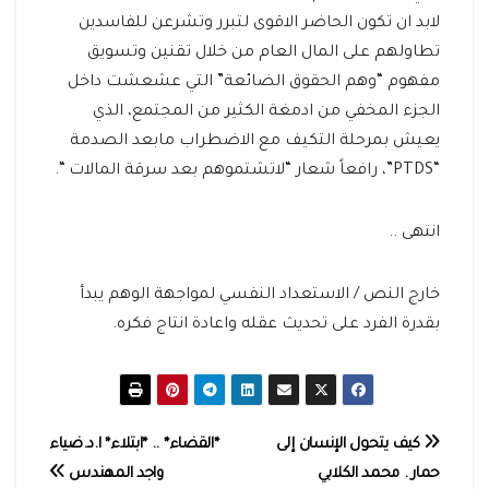
لابد ان تكون الحاضر الاقوى لتبرر وتشرعن للفاسدين
تطاولهم على المال العام من خلال تقنين وتسويق
مفهوم “وهم الحقوق الضائعة” التي عشعشت داخل
الجزء المخفي من ادمغة الكثير من المجتمع، الذي
يعيش بمرحلة التكيف مع الاضطراب مابعد الصدمة
“PTDS”، رافعاً شعار “لاتشتموهم بعد سرقة المالات “.
انتهى ..
خارج النص / الاستعداد النفسي لمواجهة الوهم يبدأ
بقدرة الفرد على تحديث عقله واعادة انتاج فكره.
تصفّح
كيف يتحول الإنسان إلى
*القضاء* .. *ابتلاء* ا.د.ضياء
حمار . محمد الكلابي
واجد المهندس