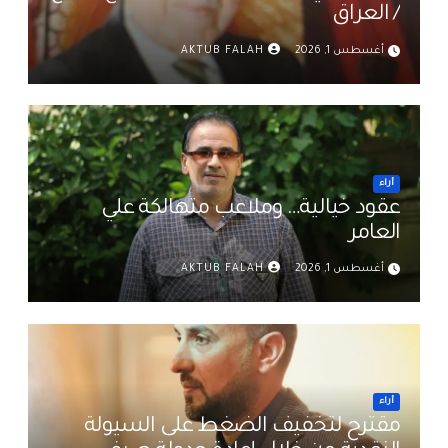
/ العراق
أغسطس 1, 2026
AKTUB FALAH
أراء
عقود خيالية… وملاعب متهالكة علي
العامر
أغسطس 1, 2026
AKTUB FALAH
أراء
مقترح لتخفيف الضغط على السيولة