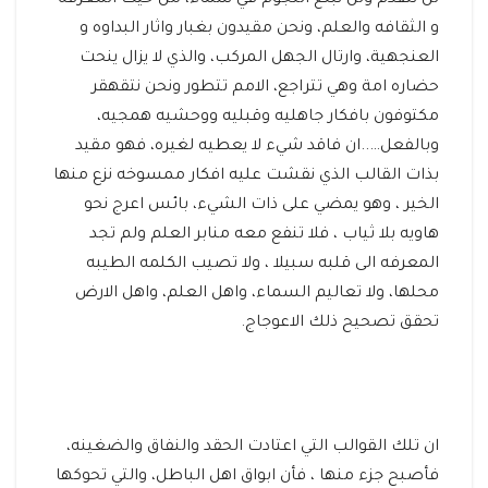
لن نتقدم ولن نبلغ النجوم في سماء، من حيث المعرفه
و الثقافه والعلم، ونحن مقيدون بغبار واثار البداوه و
العنجهية، وارتال الجهل المركب، والذي لا يزال ينحت
حضاره امة وهي تتراجع، الامم تتطور ونحن نتقهقر
مكتوفون بافكار جاهليه وقبليه ووحشيه همجيه،
وبالفعل…..ان فاقد شيء لا يعطيه لغيره، فهو مقيد
بذات القالب الذي نقشت عليه افكار ممسوخه نزع منها
الخير ، وهو يمضي على ذات الشيء، بائس اعرج نحو
هاويه بلا ثياب ، فلا تنفع معه منابر العلم ولم تجد
المعرفه الى قلبه سبيلا ، ولا تصيب الكلمه الطيبه
محلها، ولا تعاليم السماء، واهل العلم، واهل الارض
تحقق تصحيح ذلك الاعوجاج.
ان تلك القوالب التي اعتادت الحقد والنفاق والضغينه،
فأصبح جزء منها ، فأن ابواق اهل الباطل، والتي تحوكها