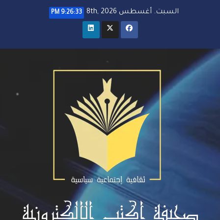
خطي
السبت. أغسطس 8th, 2026
9:26:34 PM
لى
لمحتوى