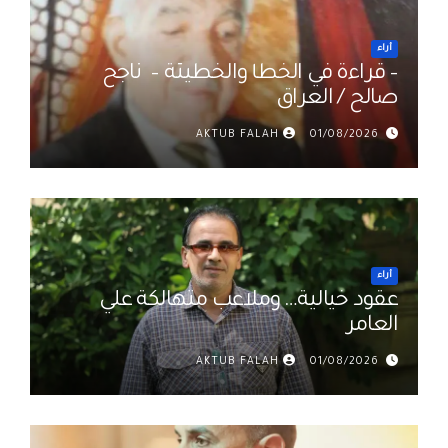
أراء
– قراءة في الخطأ والخطيئة – ناجح
صالح / العراق
AKTUB FALAH
01/08/2026
أراء
عقود خيالية… وملاعب متهالكة علي
العامر
AKTUB FALAH
01/08/2026