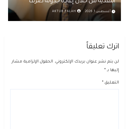
النقدية من خلال إعادة جدولة صرف
رواتب الموظفين في العراق د. عمر حميد
أغسطس 1, 2026
AKTUB FALAH
اترك تعليقاً
لن يتم نشر عنوان بريدك الإلكتروني.
الحقول الإلزامية مشار
إليها بـ
*
التعليق
*