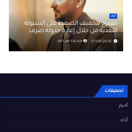
أراء
مقترح لتخفيف الضغط على السيولة
النقدية من خلال إعادة جدولة صرف
رواتب الموظفين في العراق د. عمر
AKTUB FALAH
01/08/2026
حميد
تصنيفات
أخبار
أراء