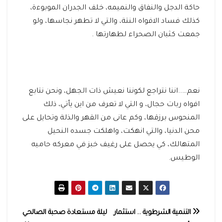
حاكة الدجل والنفاق والنميمه، خلف الجدران الموبوءة،
كذلك فساد الافواه النتة، والتي لا تطهر نجاسها، ولو
جمعت كثبان الصحراء لطهارتها .
نعم…..اننا نتراجع لكوننا نعيش ذات الجهل، ونحن نتابع
افواه ربات حجال، و التي لا تعرف من اين يأتي، ذلك
المنحوس برزقها، وكم عانى من القهر والذلة وتحايل على
محن الدنيا، والتي انهكت، واهلكت جسده النحيل
المتهالك، كي يحصل على رغيف خبز في معركه حاميه
الوطيس.
تصفّح
التنمية الشرطوية .. استثمار
ليلة‭ ‬مستعادة صحبة‭ ‬الصالحي