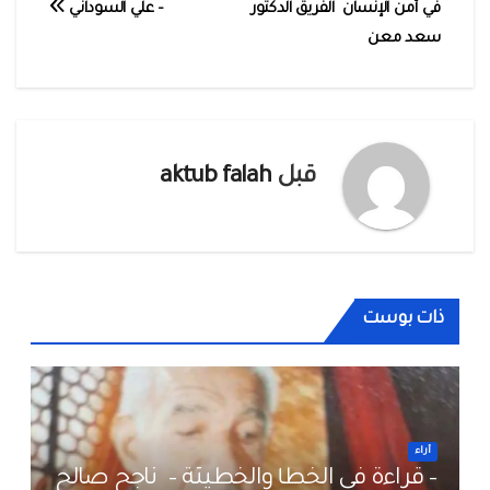
في أمن الإنسان الفريق الدكتور
– علي السوداني
المقالات
سعد معن
قبل
aktub falah
ذات بوست
أراء
– قراءة في الخطأ والخطيئة – ناجح صالح