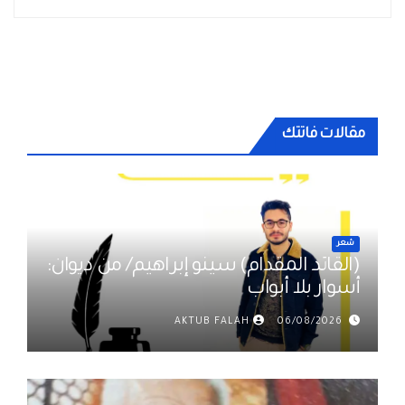
مقالات فاتتك
شعر
(القائد المقدام) سينو إبراهيم/ من ديوان:
أسوار بلا أبواب
AKTUB FALAH
06/08/2026