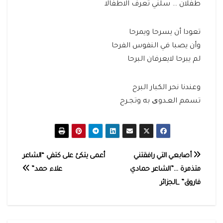
طفلان … سلني تعرف الاطفالا
تعودا أن يسرحا ويمرحا
وأن يصبا في النفوس الفرحا
لم يبرحا لايعرفان البرحا
وعندنا نحر الكبار البرح
تسمم العـدوی به وتجـرح
تصفّح
أصابعي التي رافقتني
أعمى يتكئ على كتفي “الشاعر
متذمرة …”الشاعر حمادي
علاء حمد”
المقالات
فاروق” _الجزائر