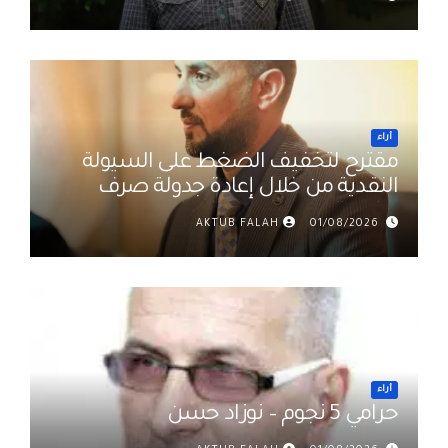
أراء
مقترح لتخفيف الضغط على السيولة
النقدية من خلال إعادة جدولة صرف
رواتب الموظفين في العراق د. عمر
AKTUB FALAH
01/08/2026
حميد
أراء
حرامي 5 نجوم – نوزاد حسن