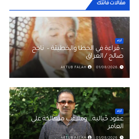
مقالات فاتتك
أراء
– قراءة في الخطأ والخطيئة – ناجح
صالح / العراق
AKTUB FALAH
01/08/2026
أراء
عقود خيالية… وملاعب متهالكة علي
العامر
AKTUB FALAH
01/08/2026