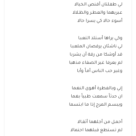
لي طفلتان أقنص الخيالا
عبريهما والعطـر والظـلالا
أسوء حالا كي يسرا حالا
وكي يراها أستلذ التعبـا
لي ناشئان يرقصان الملعبـا
قد أوشكا من رقة أن يشربا
لم يعرفا غير الصفاء مذهبا
وغير حب الناس أماً وأبا
إني وبالفطرة أهـوى النغما
ان حدثاً سمعت ظبياً بغما
ويبسـم المرج إذا ما ابتسما
أحمـل من أجلهما أثقـالا
لم تستطع قبلهما احتمالا