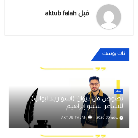
قبل
aktub falah
ذات بوست
شعر
نصوص من ديوان (أسوار بلا أبواب)
للشاعر: سينو إبراهيم
يوليو 30, 2026
AKTUB FALAH