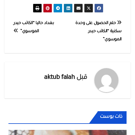
تصفّح
حلم الحصول على وحدة
بغداد حاليا “الكاتب حيدر
سكنية “الكاتب حيدر
الموسوي”
المقالات
الموسوي”
قبل
aktub falah
ذات بوست