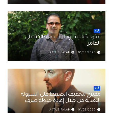
أراء
عقود خيالية… وملاعب متهالكة علي
العامر
AKTUB FALAH
01/08/2026
أراء
مقترح لتخفيف الضغط على السيولة
النقدية من خلال إعادة جدولة صرف
رواتب الموظفين في العراق د. عمر
AKTUB FALAH
01/08/2026