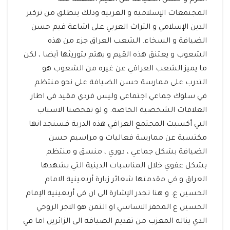
الكرم و حسن الضيافة من القيم المهمة عند
المجتمعات الإسلامية و العربية وذلك ينطلق من تركيز
الدين الإسلامي و التراث العربي على اشاعة قيم حسن
الضيافة و السخاء. الشعب العراق جزء من هذه
الشعوب و يعتنق هذه القيم و يهتم بتوريثها أيضا ، لكن
ما يميز الشعب العراقي عن غيره من الشعوب هو
التدرب على ممارسة حسن الضيافة على نحو منتظم
في سلوك جماعي اجتماعي وليس فردي مقيد في اطار
العلاقات الشخصية الخاصة. و لو تفحصنا الاسباب
التي أكسبت المجتمع العراقي هذه الدربة فسنجد انها
مكتسبة عن ممارسة فعاليات و مراسيم حسن
الضيافة بشكل جماعي ، دوري ، منسق و منتظم
بشكل عفوي خلال المناسبات الدينية التي يشهدها
العراق و في مقدمتها شعائر زيارة أربعينية الامام
الحسين ع. و هنا تجدر الإشارة الى ان في أربعينية الإمام
الحسين ع المحفز الاساسي او الثمن هو الاجر الروحي
الذي يناله المعزب من تقديم الضيافة الى الزائرين اما في