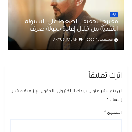
أراء
مقترح لتخفيف الضغط على السيولة
النقدية من خلال إعادة جدولة صرف
رواتب الموظفين في العراق د. عمر حميد
أغسطس 1, 2026
AKTUB FALAH
اترك تعليقاً
لن يتم نشر عنوان بريدك الإلكتروني.
الحقول الإلزامية مشار
إليها بـ
*
التعليق
*