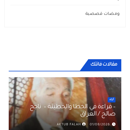
ومضات قصصية
مقالات فاتتك
أراء
– قراءة في الخطأ والخطيئة – ناجح
صالح / العراق
AKTUB FALAH
01/08/2026