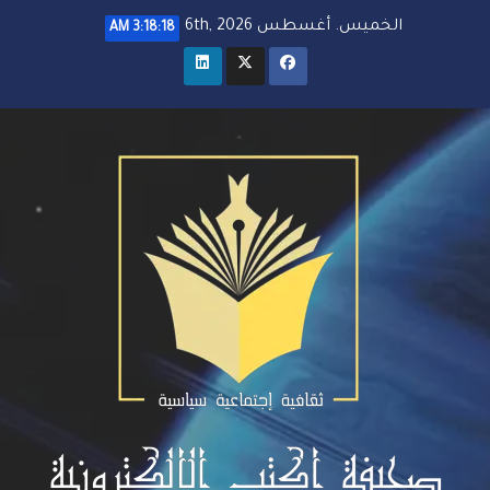
خطي
الخميس. أغسطس 6th, 2026
3:18:19 AM
لى
لمحتوى