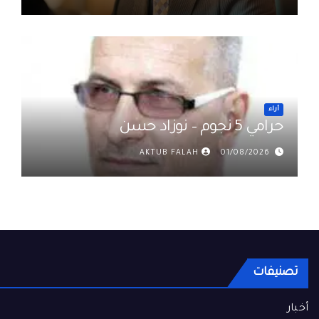
حميد
أراء
حرامي 5 نجوم – نوزاد حسن
AKTUB FALAH
01/08/2026
تصنيفات
أخبار