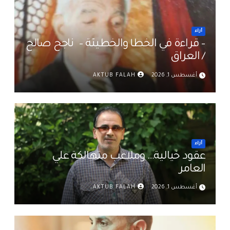
أراء
– قراءة في الخطأ والخطيئة – ناجح صالح
/ العراق
أغسطس 1, 2026
AKTUB FALAH
أراء
عقود خيالية… وملاعب متهالكة علي
العامر
أغسطس 1, 2026
AKTUB FALAH