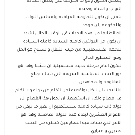
ببعض الحلول وهو ما اقترحته على بعض الساده
النواب وكتبناه ونعيده
نتمنى ان يكون للخارجيه العراقيه ولمجلس النواب
وللحكومه راي موحد
انه انطلاقا من هذه الاحداث في الوقت الحالي نشدد
ان يكون حل الدولتين كامله السياده كامله السياده
للجهه الفلسطينيه من حيث التنقل والسلاح هو الحل
وفق المتظور الحالي.
لنكون امام مرحله جديده مستقبليه ان عشنا وهذا هو
دور النخب السياسيه الشريفه التي تساند جناح
المقاومه والمجاهدين.
لاننا يجب ان ننظر بواقعيه نحن نتكلم عن دوله ولا نتكلم
عن قطاع ولكن ان استطعنا ان نحول هذا القطاع الى
دوله ذات سياده كامله سنستطيع ان نغير ما تبقى من
الاعوام العشرين لبقاء هذه الدوله الغاصبة وهذا هو
الامر الذي نساند فيه المقاومين كنظرة من النخب
تقديري واعتزازي