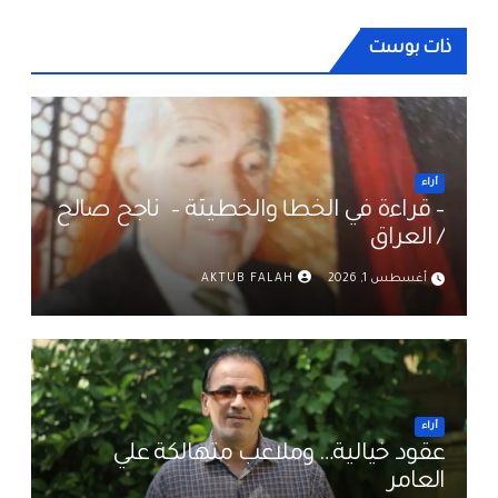
ذات بوست
أراء
– قراءة في الخطأ والخطيئة – ناجح صالح
/ العراق
أغسطس 1, 2026
AKTUB FALAH
أراء
عقود خيالية… وملاعب متهالكة علي
العامر