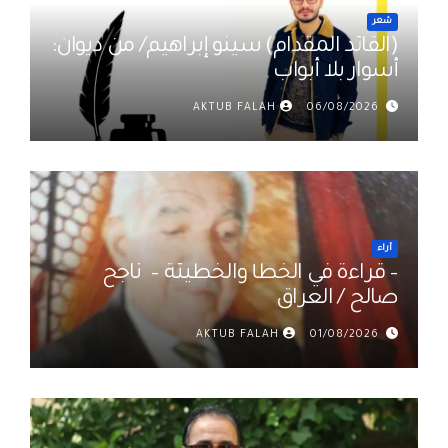
شعر
(القائد المقدام) سينو إبراهيم/ من ديوان:
أسوار بلا أبواب
AKTUB FALAH
06/08/2026
أراء
– قراءة في الخطأ والخطيئة – ناجح
صالح / العراق
AKTUB FALAH
01/08/2026