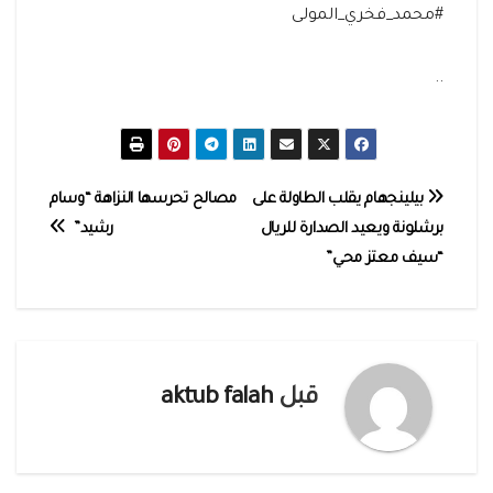
#محمد_فخري_المولى
..
تصفّح
بيلينجهام يقلب الطاولة على
مصالح تحرسها النزاهة “وسام
برشلونة ويعيد الصدارة للريال
رشيد”
المقالات
“سيف معتز محي”
قبل
aktub falah