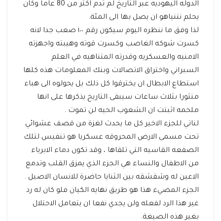
الدوله اليهوديه عبر التاريخ لم تدم اكثر من 80 عاما وكان
يحلم نتنياهو ان يصل بها الى المئة.
لذا وفق ما ننظره اليوم سيكون رقم ١٠٠ صعب جدا لانه
كسرت شوكه الغاصب وكسرت قوته وهيبته واجهزته
الامنيه والعسكريه وقدرته المتناهيه في العلم
السبراني واختراق الاتصالات وبنك المعلومات هذه كلها
استطاع الابطال ان يخترقوا كل ذلك بل يحولوه الى هباء
منثورا بثلاث ساعات سيبقى التاريخ يذكرها على انها
ملحمه اثبتت ان الشعوب الحيه لن تموت .
لناتي للجزء الاخير كل ما يحدث لغزة من قصف عشوائي
تحت مسمى الارض المحروقه عسكريا هو تنفيس لتلك
الصفعه القاسيه التي تلقاها ، وقد تكون دماء الابرياء
من الاطفال والنساء هي الجزء الذي يمزق القلب وتدمع
الاعين له وشقشقه بين الثنايا حاضرة للانسان الاصيل .
الجزء المضيء هذا هو طريق نهايه الكيان فلو كان له رد
غير هذا الرد لفعله ولن يجدي نفعا ان يتعامل الاحتلال
بغير هذه الصيغة.