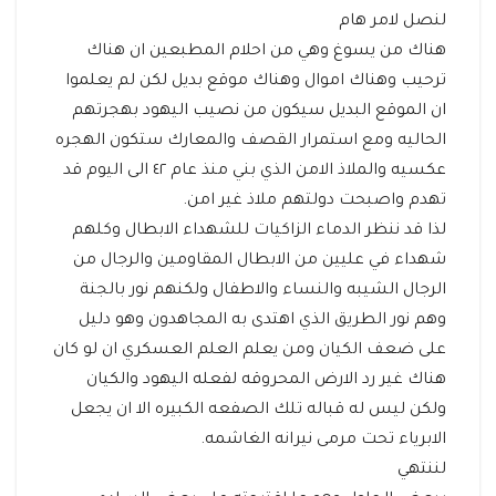
لنصل لامر هام
هناك من يسوغ وهي من احلام المطبعين ان هناك
ترحيب وهناك اموال وهناك موقع بديل لكن لم يعلموا
ان الموقع البديل سيكون من نصيب اليهود بهجرتهم
الحاليه ومع استمرار القصف والمعارك ستكون الهجره
عكسيه والملاذ الامن الذي بني منذ عام ٤٢ الى اليوم قد
تهدم واصبحت دولتهم ملاذ غير امن.
لذا قد ننظر الدماء الزاكيات للشهداء الابطال وكلهم
شهداء في عليين من الابطال المقاومين والرجال من
الرجال الشيبه والنساء والاطفال ولكنهم نور بالجنة
وهم نور الطريق الذي اهتدى به المجاهدون وهو دليل
على ضعف الكيان ومن يعلم العلم العسكري ان لو كان
هناك غير رد الارض المحروقه لفعله اليهود والكيان
ولكن ليس له قباله تلك الصفعه الكبيره الا ان يجعل
الابرياء تحت مرمى نيرانه الغاشمه.
لننتهي