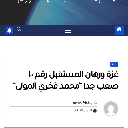
أراء
غزة ورهان المستقبل رقم ١٠٠
صعب جدا “محمد فخري المولى”
قبل
aktub falah
أكتوبر 29, 2023