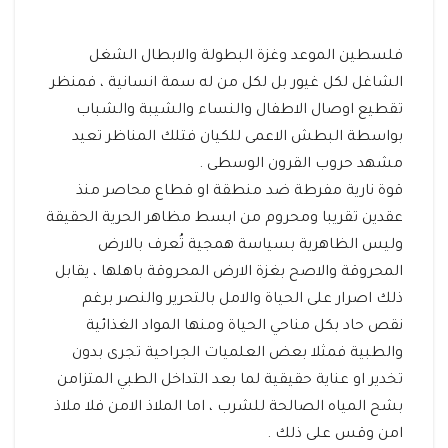
فلسطين الموعد وغزة البطولة والابطال الشغل
الشاغل لكل غيور بل لكل من له سمة انسانية ، فمنظر
تقطيع اوصال الاطفال والنساء والشيبة والشباب
بواسطة البطش الاعمى للكيان فتلك المناظر تعيد
مشهد حروب القرون الوسطى .
قوة نارية مفرطة ضد منطقة او قطاع محاصر منذ
عقدين تقريبا ومحروم من ابسط مظاهر الحرية الحقيقة
وليس الظاهرية بسياسة همجية تُعرف بالارض
المحروقة والاصح بغزة الارض المحروقة باهلها ، يقابل
ذلك اصرار على الحياة والامل بالتحرير والنصر برغم
نقص حاد بكل مناحي الحياة ومنها المواد الغذائية
والطبية فمثلا بعض العلميات الجراحية تجرى بدون
تخدير او عناية حقيقية لما بعد التداخل الطبي المتزامن
بشح المياه الصالحة للشرب ، اما الملاذ الامن فلا ملاذ
امن وقس على ذلك .