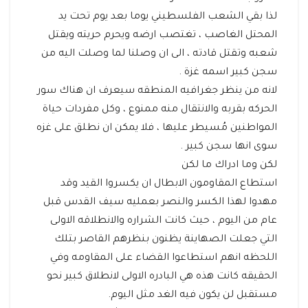
لذا بقي الشعب الفلسطيني يوما بعد يوم تحت يد
المحتل الغاصب ، تغتصب ارضه ويحرم حريته ويقتل
شعبه وتقتل قادته ، الى ان وصلنا لما وصلت اليه من
سجن كبير اسمه غزة .
لانه من ينظر جغرافيه المنطقه سيعرف ان هناك سور
الحركه بقربه والانتقال منه ممنوع ، وكل مفردات حياة
المواطنين مُسيطر عليها ، فلا يمكن ان نطلق على غزه
سوى انها سجن كبير .
لكن وما ادراك ما لكن
استطاع المقاومون الابطال ان يكسروا القيد وقد
مهدوا لهذا الكسر والنصر بعمليه سيف القدس قبل
عام من اليوم ، حيث كانت الشراره والانطلاقه الاولى
التي جعلت الصهاينة يظنون بنظرهم القاصر بتلك
اللحظه انهم استطاعوا القضاء على المقاومه وفي
الحقيقه كانت هذه هي البادره الاولى لانطلاق كبير نحو
مستقبل لن يكون فيه الغد مثل اليوم.