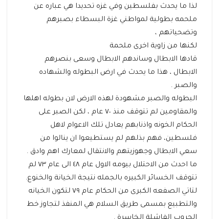
لذا ما يحدث بفلسطين وفي غزه تحديدا هي عباره عن
ملحمه بطولية لمواطني غزة البسطاء بصبرهم
وتضحياتهم ،
لكنها من زاوية اخرى ملحمة
قادها الابطال وساندهم الابطال وسعى بنصرهم
الابطال ، هذا ما يحدث في ارض البطوله والشهاده
والصبر .
البطوله والصبر مشهودة لهذه الارض لان بطوله اهلها
والمقاومين لم تتوقف منذ ٧٠ عام ، لكن الصبر على
الحكام الخونه واذنابهم يعادل تلك الاعوام لاهل
فلسطين، فهم بذلهم لم يستطيعوا ان ينالوا من
سعي الابطال وجهوزيتهم والانتقال لمعارك اهم وادق .
ما احدث من الاحتلال بيومه الاول عام ٤٨ الى عام ٧٣ لم
تتوقف الخسائر الكبيره بالجمله نتيجة الخيانة والخنوع.
لتاتي الصفعه الكبرى من الحكام عام ٧٩ لتكون الخيانه
والتطبيع بمسمى طريق السلام هي المنفذ لتجاوز خط
الحروب الفاشلة الخاسرة .