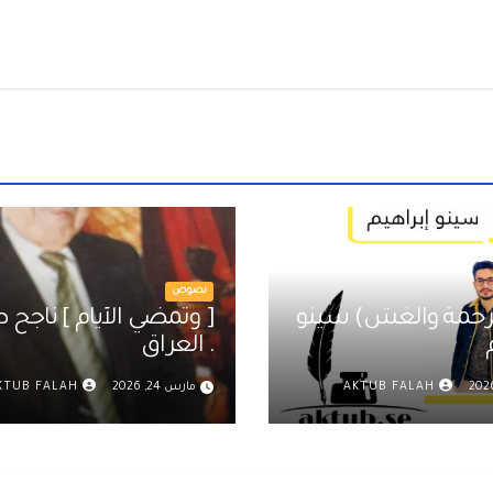
نصوص
(بين الرحمة والغش) سينو
[ وتمضي الأيام 
. العراق
AKTUB FALAH
مارس 24, 2026
KTUB FALAH