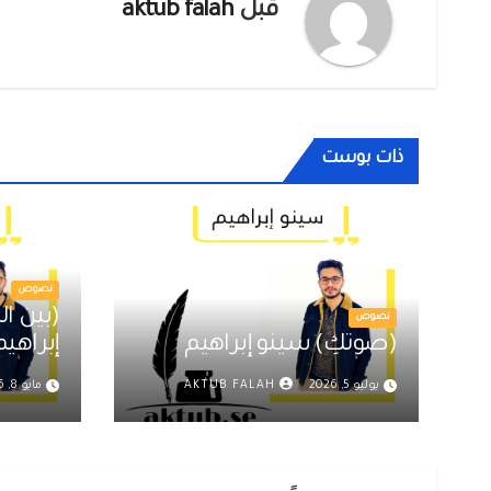
قبل
aktub falah
ذات بوست
نصوص
نصوص
(صوتكِ) سينو إبراهيم
إبراهيم
يوليو 5, 2026
AKTUB FALAH
مايو 8, 2026