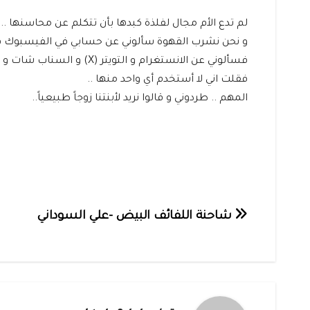
لم تدع الأم مجال لفلذة كبدها بأن تتكلم عن محاسنها .. حي
و نحن نشرب القهوة سألوني عن حسابي في الفيسبوك فأج
فسألوني عن الانستغرام و التويتر (X) و السناب شات و التوك تيك و .. الخ
فقلت اني لا أستخدم أي واحد منها ..
المهم .. طردوني و قالوا نريد لأبنتنا زوجاً طبيعياً..
تصفّح
شاحنة‭ ‬اللفائف‭ ‬البيض -علي السوداني
المقالات