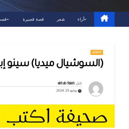
أراء
شعر
قصة قصيرة
قصص 
نصوص
(السوشيال ميديا) سينو إب
قبل
aktub falah
يوليو 29, 2024