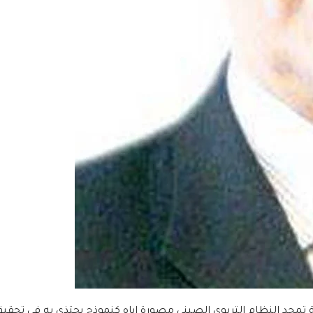
 تمجد النظام التربوي الصيني مصورة اياه كنموذج يحتذى به في تحقيق