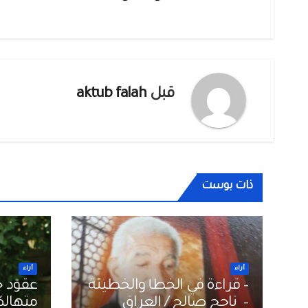
المقالات
قبل
aktub falah
ذات بوست
أراء
أراء
– قراءة في الخطأ والخطيئة
عقود خ
– ناجح صالح / العراق
متهالكة علي ا