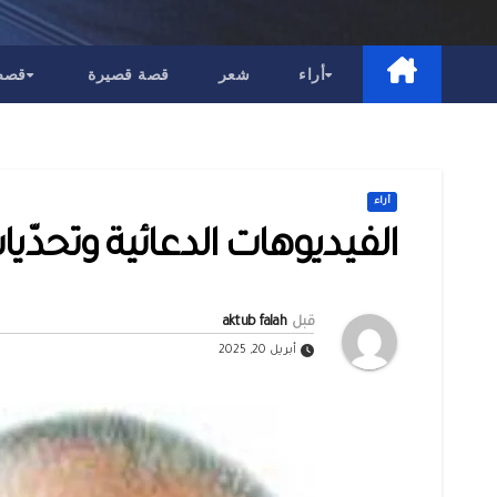
أراء
شعر
قصة قصيرة
قصص 
أراء
الفيديوهات الدعائية وتحدّي
قبل
aktub falah
أبريل 20, 2025