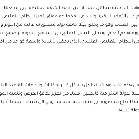
يوهات الدعائية يتجاهل عمدا او عن قصد الكلفة الباهظة التي يدفعها
 التفكير النقدي والابداعي. فكما هو موثق يتميز النظام التعليمي
الطلاب وهو ما يخلق بيئة خانقة تولد مستويات عالية من التوتر وا
فاههم العام. ويتجلى التباين الصارخ في المناهج التربوية بوضوح عن
 في النظام التعليمي الفنلندي، الذي يحظى بأشادة واسعة كواحد من ا
بة في هذه الفيديوهات يتجاهل بشكل كبير امكانات وابداعات القاعدة الش
نة لدولة اشتراكية كالصين. فبدلا من تعزيز تكافؤ الفرص وتنمية الم
ة للابداع محصورة في فئة قليلة، مما قد يؤدي الى تثبيط عزيمة الأفراد
ولة تبنيها.