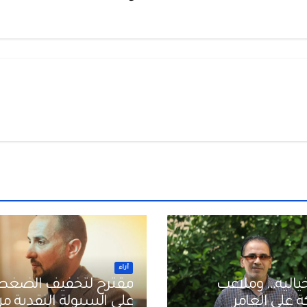
أراء
يالية… وملاعب
مقترح لتخفيف الضغط
لعامر
على السيولة النقدية م