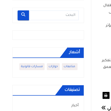
طفال
ى
ؤثر
أشعار
تفكير
.متابعات
حوارات
مسارات قانونية
بعمق
تصنيفات
أخبار
ني