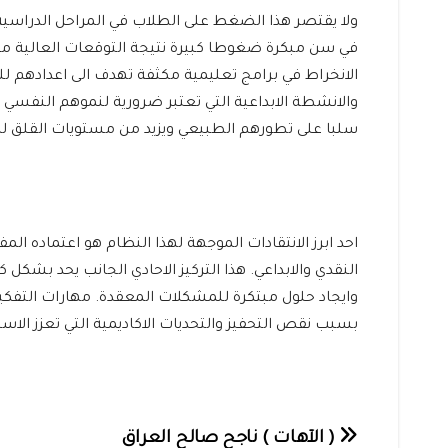
ولا يقتصر هذا الضغط على الطلاب في المراحل الدراسية 
في سن مبكرة ضغوطا كبيرة نتيجة التوقعات العالية من 
الانخراط في برامج تعليمية مكثفة تهدف الى اعدادهم لل
والانشطة الابداعية التي تعتبر ضرورية لنموهم النفسي و
سلبا على تطورهم الطبيعي ويزيد من مستويات القلق لد
احد ابرز الانتقادات الموجهة لهذا النظام هو اعتماده 
النقدي والابداعي. هذا التركيز الاحادي الجانب يحد بش
وايجاد حلول مبتكرة للمشكلات المعقدة. مهارات التفك
بسبب نقص التحفيز والتحديات الاكاديمية التي تعزز الاستق
تصفّح
( الآهات ) ناجح صالح العراق