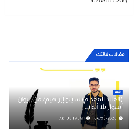
ومضات قصصية
مقالات فاتتك
شعر
(القائد المقدام) سينو إبراهيم/ من ديوان:
أسوار بلا أبواب
AKTUB FALAH
06/08/2026