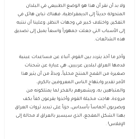
ولا بد أن نقر أن هذا هو الوضع الطبيعي في البلدان
المتحولة حديثاً إلى الديمقراطية، فهناك تباين هائل في
التفكير، واختلاف كبير في وجهات النظر، وعلينا أن ننتبه
إلى الأسباب التي جعلت جمهوراً واسعاً يميل إلى تصديق
هذه الشائعات.
وآخر ما أخذ يتردد بين القوم، أنباء عن مساعدات عينية
قدمها العراق لبلدين عربيين، هي عبارة عن شحنات
صغيرة من القمح المنتج محلياً، وبدلاً من أن يثير هذا
الأمر تقدير وابتهاج الناس المعروفين بالكرم،
والمتباهين به، ويشعرهم بالفخر لما يمتلكونه من
مروءة، هاجت مخيلة القوم وأخذوا يقرعون كفاً بكف
ويضربون أخماساً بأسداس، حزناً على تبديد ثروات العراق
بهذا الشكل المفجع، الذي سيسير بالعراق لا محالة إلى
الإفلاس! .