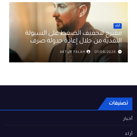
أراء
مقترح لتخفيف الضغط على السيولة
النقدية من خلال إعادة جدولة صرف
رواتب الموظفين في العراق د. عمر
AKTUB FALAH
01/08/2026
حميد
تصنيفات
أخبار
أراء