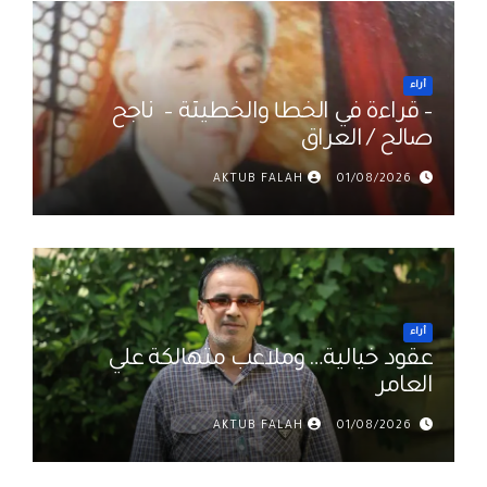
أراء
– قراءة في الخطأ والخطيئة – ناجح
صالح / العراق
AKTUB FALAH
01/08/2026
أراء
عقود خيالية… وملاعب متهالكة علي
العامر
AKTUB FALAH
01/08/2026