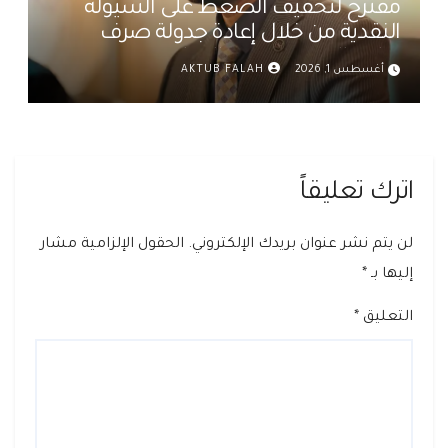
مقترح لتخفيف الضغط على السيولة
النقدية من خلال إعادة جدولة صرف
رواتب الموظفين في العراق د. عمر حميد
أغسطس 1, 2026
AKTUB FALAH
اترك تعليقاً
لن يتم نشر عنوان بريدك الإلكتروني.
الحقول الإلزامية مشار
إليها بـ
*
التعليق
*