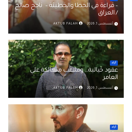
– قراءة في الخطأ والخطيئة – ناجح صالح
/ العراق
أغسطس 1, 2026
AKTUB FALAH
أراء
عقود خيالية… وملاعب متهالكة علي
العامر
أغسطس 1, 2026
AKTUB FALAH
أراء