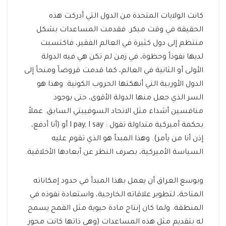
كانت الولايات المتحدة من الدول التي أدركت هذه
الحقيقة في وقت مبكر. فقدمت المساعدات بشكل
منتظم إلى دول كثيرة في العالم الفقير، فاكتسبت
لديها نفوذاً وحظوة، في زمن لم تكن هي فيه الدولة
الأولى أو الثانية في العالم، كما قدمت قروضاً ومنحاً إلى
الدول الأوربية التي أنهكتها الحروب الكونية. وهذا هو
السر الذي جعل منها الدولة الأقوى، حتى بوجود
منافسين أشداء مثل الاتحاد السوفييتي السابق. عملاً
بحكمة أميركية متداولة تقول : I pay, I say أو (أنا أدفع،
إذن أنا من يأمر). وهذا المبدأ هو الذي تقوم عليه
السياسة الأميركية، بصرف النظر عن أبعادها الأخلاقية.
وبوسع العراق أن يعمل بهذا المبدأ في حدود إمكاناته
المتاحة، لتطوير علاقاته الخارجية، واستعادة نفوذه في
المنطقة. ولما كان إنتاج مادة حيوية مثل القمح يسمح
له بتقديم مثل هذه المساعدات (وهي ذاتها كانت محور