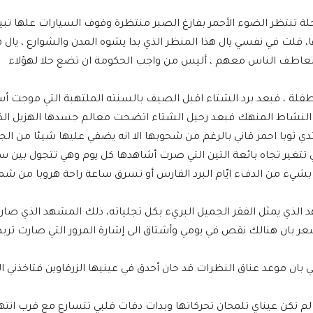
لة تنتظر الضوء الأحمر بفارغ الصبر منتظرة وقوف السيارات علها تبي
قلت في نفسي يال هذا المنظر الذي بدا يشوه المدن والشوارع ، يال 
تعاطف الناس معهم ، أليس من واجب الحكومة ان تضع حلا لهؤلاء
 الطفلة ، فبعد برد الشتاء اقبل الصيف بالسنته الملتهبة التي موجت 
النشاط المنهك فبعد رحيل الشتاء اتضحت معالم جسدها الهزيل الذ
ي ثوبا احمر قاني بالرغم من شحوبها الا انه يضفي عليها شيئا من الج
 تتغير تجاه بائعة التين التي صرت أشاهدها كل يوم وهي تتجول بين سي
نعم بشيء من الدفء ايّام البرد القارس أو تسرق ساعة راحة هروبا من 
 الذي يمثل الفقر الجميل البريء بكل تجلياته، ذلك المشهد الذي صار
اشعر بان هنالك نقص في يومي وأشتاق الى إشارة المرور التي صارت ترب
 بان موعد عناق النظرات قد حان أحدق في عينيها الزرقاوين فتاخذني ال
 لم تكن عيناي تلمحان تحركاتها وبدات دقات قلبي تتسارع مع قرب انته