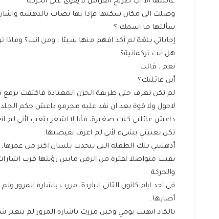
عائلتها الا اب طريح الفراش لا يقوى على الحركة.
وصلت الى مكان سكنها فإذا بها تصاب بالدهشة واشارت ان 
سألتها ما اسمك ؟
إجاباتي بلغة لم أكد افهم منها شيئا : ومن انت؟ وماذا تر
هل انت تركمانية؟
نعم ، قالت
أين عائلتك؟
لم تكن تعرف حتى طريقة الحزن المعتادة فاكتفت برفع 
لاحول ولا قوة بعد ان نفذ عليه مجرمو داعش حكم الجلد
داعش عائلتي كنت صغيرة، فأنا لا اشعر بتعب لأني لم انعم
تكن تعنيني بشيء لأني لم اعرف نقيضتها.
أذهلتني تلك الطفلة التي تتحدث بلسان اكبر من عمرها، 
بقيت متواصلا لفترة من الزمن مابين رؤيتها قرب اشارات 
والحركة ..
في احد ايام كانون الثاني الباردة، مررت باشارة المرور 
أصابها..
بالكاد انهيت يومي وحين مررت باشارة المرور لم يتغير ش