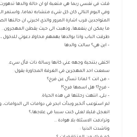
قلت في نفسي ربما هي متعبة او ان حالة والدها تدهورت
وفي اليوم التالي كان كل شيء متشابه تماما، واستمر الح
المتواجدين قرب اشارة المرور والذي اخبرني ان حالتها 
ما يمكن ان ينفعها، وذهبت الى حيث يقطن المهجرون..
طرقت الباب واذا بوالدها يهمهم محاولا دعوتي للدخول ،
– اين هي؟ سالت والدها
اكتفى بتنحية وجهه عني كانها رسالة ذات فأل سيء.
سمعت احد المهجرين في الغرفة المجاورة يقول:
– من انت ؟ لماذا تسأل عن فرح؟
– فرح!؟ هل اسمها فرح؟!
– بلى، انتهت رحلتها في هذه الحياة.
لم استوعب ألخبر وبدأت ابحر في دوامات الى الدوامات،
اتعجل قليلا لعلي كنت سببا في علاجها،؟
وترادفت الاسئلة بلا هوادة …
وناشدت الدنيا :