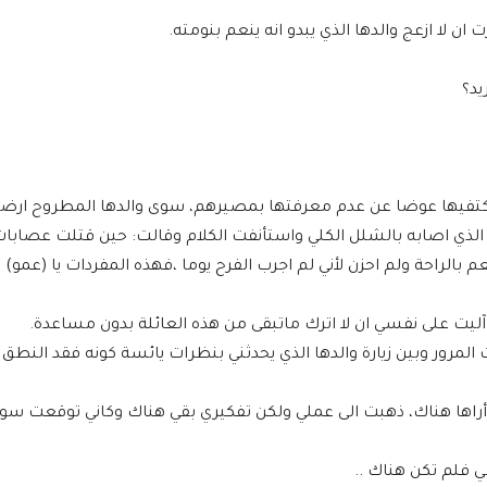
لا ازعج والدها الذي يبدو انه ينعم بنومته.
يد؟
كتفيها عوضا عن عدم معرفتها بمصيرهم، سوى والدها المطروح ارضاً
 الذي اصابه بالشلل الكلي واستأنفت الكلام وقالت: حين قتلت عصابا
 بالراحة ولم احزن لأني لم اجرب الفرح يوما ،فهذه المفردات يا (عمو) 
آليت على نفسي ان لا اترك ماتبقى من هذه العائلة بدون مساعدة.
المرور وبين زيارة والدها الذي يحدثني بنظرات يائسة كونه فقد النطق
ولم أراها هناك، ذهبت الى عملي ولكن تفكيري بقي هناك وكاني توقعت سو
ي فلم تكن هناك ..