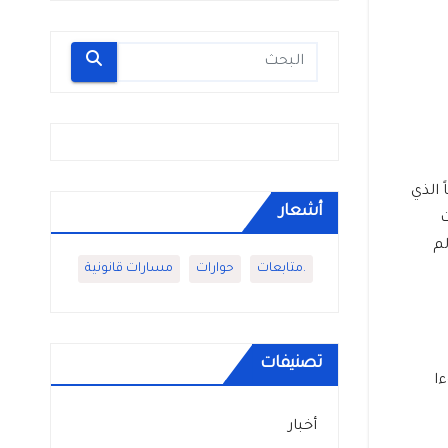
 الذي
أشعار
ت
لم
.متابعات
حوارات
مسارات قانونية
تصنيفات
ءا
أخبار