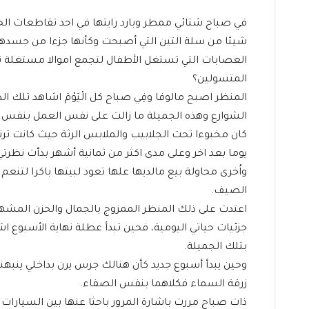
في صباح شتائي ممطر وبارد رايتها في احد تقاطعات الح
شيئا من سلة التين التي أصبحت وكأنها جزءا من جسدها، 
العصابات التي تستغل الأطفال لتجمع اموالا مستغلة 
المتسولين؟
المنظر اصبح مالوفا وفِي صباح كل الْيَوْمَ اشاهد تلك
الشوارع وهذه الجميلة ما زالت على نفس العمل بنفس 
كان مخبوءا تحت الجلابيب والملابس الرثة حيث كانت ترتد
يوما بعد اخر وعلى مدى اكثر من ثمانية أشهر بدأت نظرتي
واُخرى محاولة بيع مالديها علها تعود لبيتها باكرا لت
الصيف.
اعتدت على ذلك المنظر الممزوج بالجمال والحزن المشهد
جزئيات حياتي اليومية، فحين تبدأ عطلة نهاية الأسبوع 
بتلك الجميلة.
وحين يبدأ أسبوع جديد كأن هنالك جرس يرن بداخلي ينبهني
زرقة السماء فكلاهما بنفس الصفاء.
ذات صباح مررت باشارة المرور باحثا عنها بين السيارات