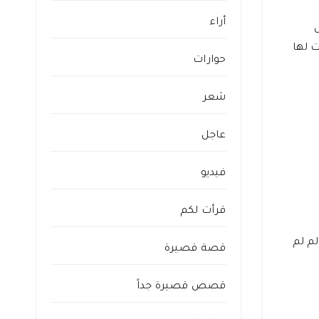
أراء
ت لها
حوارات
شعر
عاجل
فيديو
قرأت لكم
لم لم
قصة قصيرة
قصص قصيرة جداً