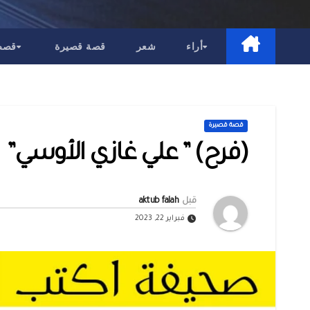
أراء
شعر
قصة قصيرة
قصص 
قصة قصيرة
(فرح) ” علي غازي الأوسي”
قبل
aktub falah
فبراير 22, 2023