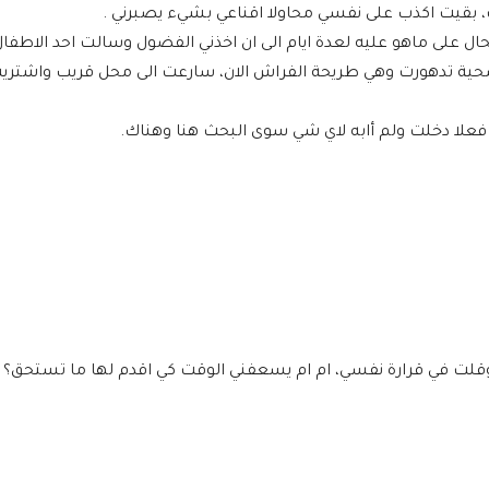
، بقيت اكذب على نفسي محاولا اقناعي بشيء يصبرني .
ال على ماهو عليه لعدة ايام الى ان اخذني الفضول وسالت احد الاطفال
الصحية تدهورت وهي طريحة الفراش الان، سارعت الى محل قريب واشتري
 فعلا دخلت ولم أابه لاي شي سوى البحث هنا وهناك.
 وقلت في قرارة نفسي، ام ام يسعفني الوقت كي اقدم لها ما تستحق؟ 