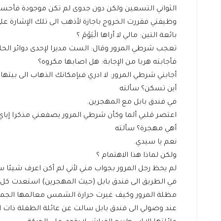
الثواني التسعين ولكن دون جدوى لم تكن موجودة فأحسس
وظيفتي فقررت الخروج باجازة لأذهب الى تلك الإشارة عل
بائعة التين: مالي لا أراها الْيَوْمَ ؟
تعجب شرطي المرور وقال: الست مديرا لإحدى دوائر الحل
فأجابته هربا من الإجابة: هل اصابها مكروه؟
أجابني شرطي المرور: لا ادري فبإمكانك الذهاب الى بيتها
أين تسكن؟ سألته
في فندق بابل مع المهجرين.
اعتصر قلبي ألما وكأن شرطي المرور يصفعني مذكرا إياي 
أهي مهجرة؟ سألته
نعم يا سيدي.
ولكن لماذا هذا الاهتمام ؟
لم يحظ رجل المرور بجواب مني لأني لم أكن اعرف شيئا سو
في الطريق الى فندق بابل (حيث المهجرين) استعدت كل ا
مظلة المرور وكيف غيرت حرارة الشمس معالمها الجمي
عند وصولي الى فندق بابل سالت عن عائلة الطفلة ذات ا