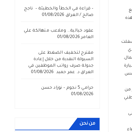
– قراءة في الخطأ والخطيئة – ناجح
ع
صالح / العراق
01/08/2026
هذه
عقود خيالية… وملاعب متهالكة علي
العامر
01/08/2026
أسفلت
ي
مقترح لتخفيف الضغط على
مال.
السيولة النقدية من خلال إعادة
ارة
جدولة صرف رواتب الموظفين في
العراق د. عمر حميد
01/08/2026
شمس
حرامي 5 نجوم – نوزاد حسن
 من
01/08/2026
طني
ى
من نحن
اء