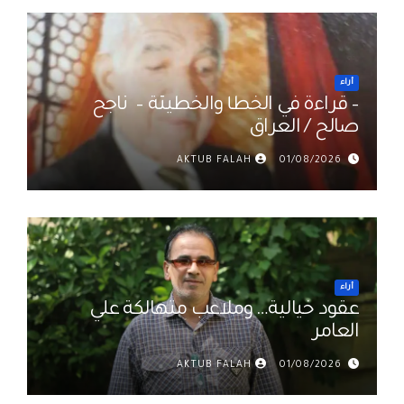
أراء
– قراءة في الخطأ والخطيئة – ناجح
صالح / العراق
AKTUB FALAH
01/08/2026
أراء
عقود خيالية… وملاعب متهالكة علي
العامر
AKTUB FALAH
01/08/2026