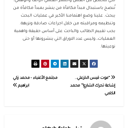
لكي نتخلص من الغش والنشر العلمي الزائف والوهمي،
نُنصح باستبدال مبدأ مكافأة من ينشر بمبدأ مكافأة من
يبحث. علينا وضع اهتمامنا الأكبر في عمليات البحث
وتنظيمه ومراقبته من خلال اجراءات صادقة ونزيهة.
يجب تقييم الطالب والباحث على أساس حقيقة واهمية
العمليات، وليس عدد الاوراق التي ينشرونها أو حتى
نوعيتها.
تصفّح
“موت قيس الخزعلي..
مجتمع‭ ‬الأغنياء‭ ‬- محمد زكي
إشاعة تحرك الشارع!” محمد
ابراهيم
المقالات
الكلابي