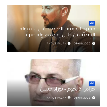
أراء
مقترح لتخفيف الضغط على السيولة
النقدية من خلال إعادة جدولة صرف
رواتب الموظفين في العراق د. عمر
AKTUB FALAH
01/08/2026
حميد
أراء
حرامي 5 نجوم – نوزاد حسن
AKTUB FALAH
01/08/2026