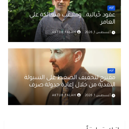
أراء
عقود خيالية… وملاعب متهالكة علي
العامر
أغسطس 1, 2026
AKTUB FALAH
أراء
مقترح لتخفيف الضغط على السيولة
النقدية من خلال إعادة جدولة صرف
رواتب الموظفين في العراق د. عمر حميد
أغسطس 1, 2026
AKTUB FALAH