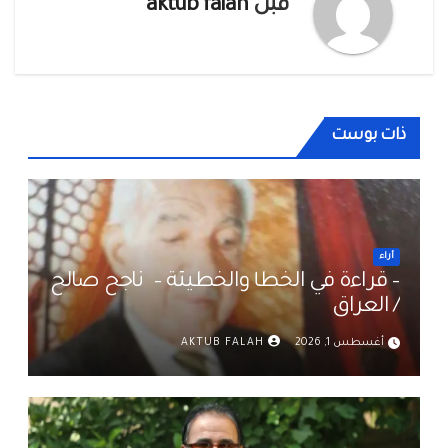
قبل
aktub falah
ذات بوست
أراء
– قراءة في الخطأ والخطيئة – ناجح صالح
/ العراق
أغسطس 1, 2026
AKTUB FALAH