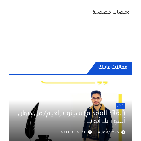
ومضات قصصية
مقالات فاتتك
شعر
(القائد المقدام) سينو إبراهيم/ من ديوان:
أسوار بلا أبواب
AKTUB FALAH
06/08/2026