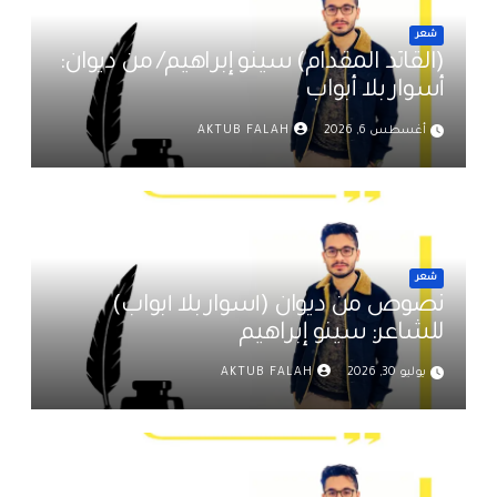
شعر
(القائد المقدام) سينو إبراهيم/ من ديوان:
أسوار بلا أبواب
أغسطس 6, 2026
AKTUB FALAH
شعر
نصوص من ديوان (أسوار بلا أبواب)
للشاعر: سينو إبراهيم
يوليو 30, 2026
AKTUB FALAH