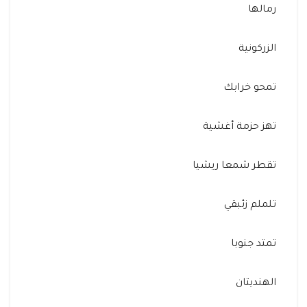
رمالها
الزركونية
تمحو خرابك
تهز حزمة أغشية
تقطر شمعا ريشيا
تلملم زئبقي
تمتد جنوبا
الهنديتان