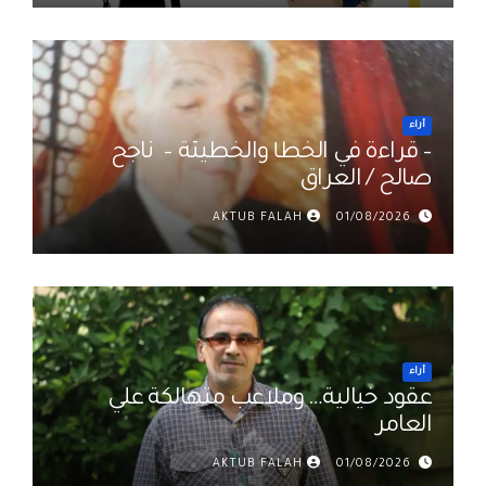
أراء
– قراءة في الخطأ والخطيئة – ناجح
صالح / العراق
AKTUB FALAH
01/08/2026
أراء
عقود خيالية… وملاعب متهالكة علي
العامر
AKTUB FALAH
01/08/2026