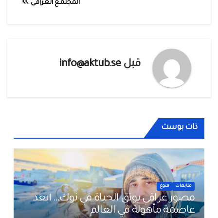
المُجتمـع العراقي
المقالات
قبل
info@aktub.se
ذات بوست
متابعات
منوع
مصور عراقي يوثق الحياة في نوك… أبعد
عاصمة مأهولة في العالم