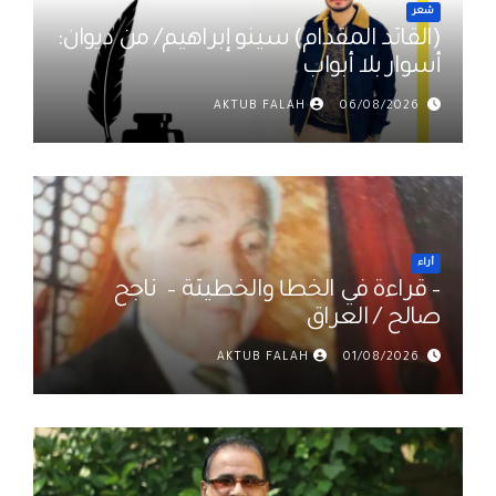
شعر
(القائد المقدام) سينو إبراهيم/ من ديوان:
أسوار بلا أبواب
AKTUB FALAH
06/08/2026
أراء
– قراءة في الخطأ والخطيئة – ناجح
صالح / العراق
AKTUB FALAH
01/08/2026