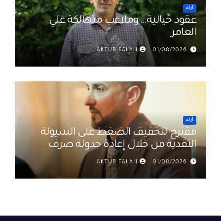
أراء
عقود خيالية… وملاعب متهالكة علي
العامر
AKTUB FALAH
01/08/2026
أراء
مقترح لتخفيف الضغط على السيولة
النقدية من خلال إعادة جدولة صرف
رواتب الموظفين في العراق د. عمر
AKTUB FALAH
01/08/2026
حميد