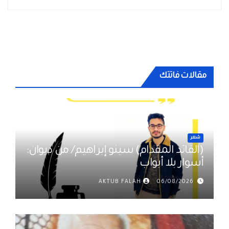
مقالات فاتتك
شعر
(القائد المقدام) سينو إبراهيم/ من ديوان:
أسوار بلا أبواب
AKTUB FALAH
06/08/2026