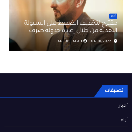
أراء
مقترح لتخفيف الضغط على السيولة
النقدية من خلال إعادة جدولة صرف
رواتب الموظفين في العراق د. عمر
AKTUB FALAH
01/08/2026
حميد
تصنيفات
أخبار
أراء