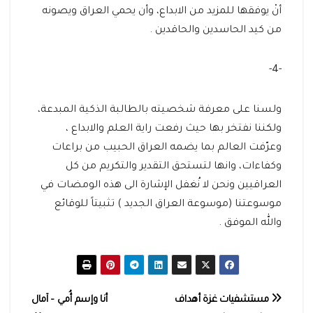
أنْ يوفقها للمزيد من الابداع، وأن يحمي العراق ويصونه
من كيد الحاسدين والحاقدين .
-4-
ولسنا على معرفة شخصيته بالطالبة الذكية المبدعة،
ولكننا نفتخر بها حيث رفعت راية العلم والابداع ،
وعرّفت العالم بما يضمه العراق الحبيب من براعات
وكفاءات، وانها لتستحق التقدير والتكريم من كل
العراقيين ونحن لا نُغفل الإشارة الى هذه الومضات في
موسوعتنا (موسوعة العراق الجديد ) تثبيتاً للوقائع
والله الموفق .
تصفّح
مستشفيات غزة أهداف
أنا وإسم أُمي – آمال