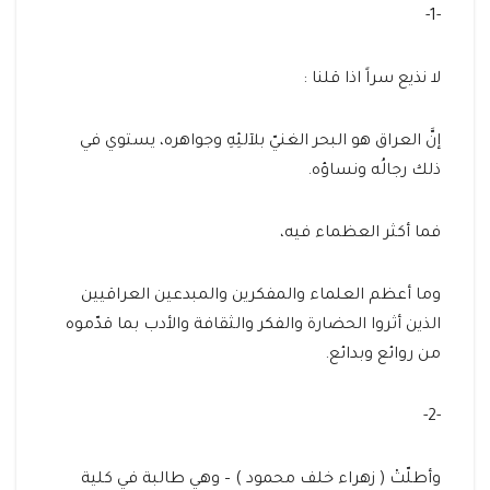
-1-
لا نذيع سراً اذا قلنا :
إنَّ العراق هو البحر الغنيّ بلآلئِهِ وجواهره، يستوي في
ذلك رجالُه ونساؤه.
فما أكثر العظماء فيه،
وما أعظم العلماء والمفكرين والمبدعين العراقيين
الذين أثروا الحضارة والفكر والثقافة والأدب بما قدّموه
من روائع وبدائع.
-2-
وأطلّتْ ( زهراء خلف محمود ) – وهي طالبة في كلية