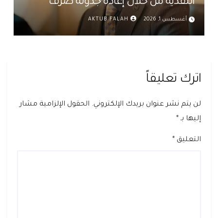
النقدية من خلال إعادة جدولة صرف
رواتب الموظفين في العراق د. عمر حميد
أغسطس 1, 2026
AKTUB FALAH
اترك تعليقاً
لن يتم نشر عنوان بريدك الإلكتروني.
الحقول الإلزامية مشار
إليها بـ
*
التعليق
*