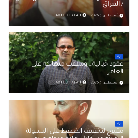
/ العراق
أغسطس 1, 2026
AKTUB FALAH
أراء
عقود خيالية… وملاعب متهالكة علي
العامر
أغسطس 1, 2026
AKTUB FALAH
أراء
مقترح لتخفيف الضغط على السيولة