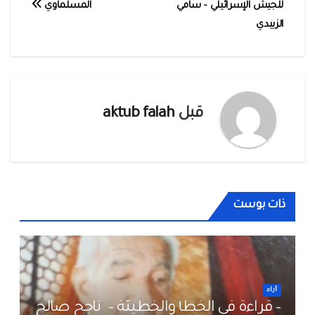
للجيش الإسرائيلي – سامي
المسلماوي
المقالات
الزبيدي
قبل
aktub falah
ذات بوست
أراء
– قراءة في الخطأ والخطيئة – ناجح صالح