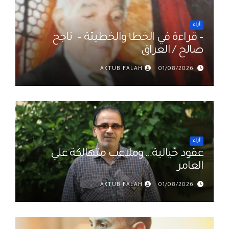
أراء
– قراءة في الخطأ والخطيئة – ناجح
صالح / العراق
AKTUB FALAH
01/08/2026
أراء
عقود خيالية… وملاعب متهالكة علي
العامر
AKTUB FALAH
01/08/2026