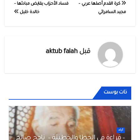
تصفّح
كرة القدم أصلها عربي –
‏فساد الأحزاب يقايض مبادئها –
مجيد السامرائي
خالدة خليل
المقالات
قبل
aktub falah
ذات بوست
أراء
– قراءة في الخطأ والخطيئة – ناجح صالح