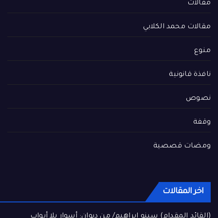
مقالات
مقالات محمد الكلابي
منوع
نافذة قانونية
نصوص
وقفة
ومضات قصصية
اخر المقالات
(القائد المقدام) سينو إبراهيم/ من ديوان: أسوار بلا أبواب