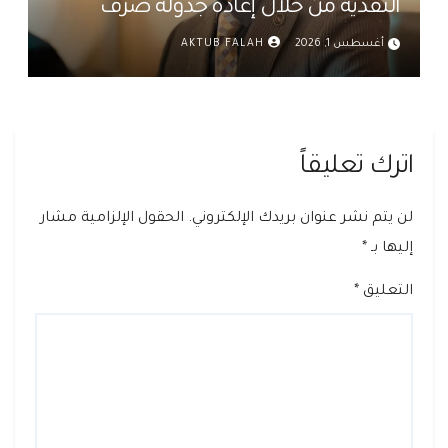
النقدية من خلال إعادة جدولة صرف
رواتب الموظفين في العراق د. عمر حميد
أغسطس 1, 2026
AKTUB FALAH
اترك تعليقاً
لن يتم نشر عنوان بريدك الإلكتروني.
الحقول الإلزامية مشار
إليها بـ
*
التعليق
*