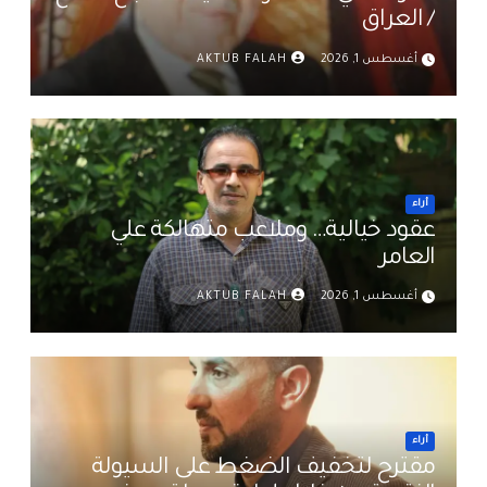
/ العراق
أغسطس 1, 2026
AKTUB FALAH
أراء
عقود خيالية… وملاعب متهالكة علي
العامر
أغسطس 1, 2026
AKTUB FALAH
أراء
مقترح لتخفيف الضغط على السيولة