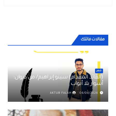
مقالات فاتتك
شعر
(القائد المقدام) سينو إبراهيم/ من ديوان:
أسوار بلا أبواب
AKTUB FALAH
06/08/2026