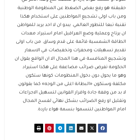
ضوء او نسمة هواء بارد او قطعة ثلج وهذا الامر في
حقيقته هو رفع بعض الضغط عن المنظومة الوطنية
ومن باب اولى تشجيع المواطنين على استخدام هكذا
تقنية تبعا للتطور العالمي. يبدو ان لا احد يريد للمواطن
ان يرتاح وعملية وضع العراقيل امام استيراد معدات
الطاقة الشمسية قائمة على قدم وساق. من باب اولى
تقديم تسهيلات ومحفزات وتخفيضات في الاسعار
وتشجيع المنافسة في هذا المجال الا ان الواقع يقول ان
الحكومة تفرض ضرائب مضاعفة على هكذا استيراد
وهو ما يحول دون دخول المنظومات كونها ستكون
مكلفة وستكون «البطانة اغلى من الوجه» كما يقولون.
لا بد من وقفة جادة واقرار القوانين لتسهيل الاجراءات
وتقليل او رفع الضرائب بشكل نهائي لفسح المجال
امام المواطنين لتنسموا بنسمة هواء باردة.