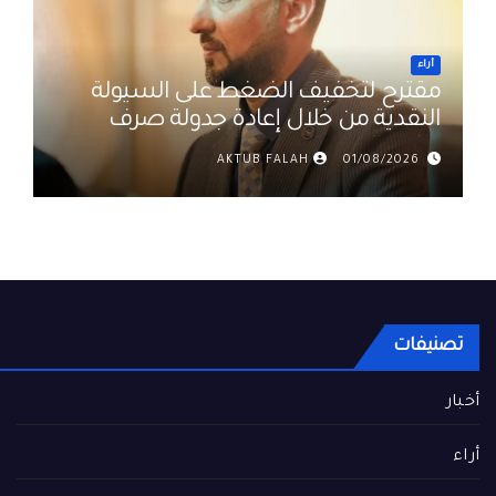
أراء
مقترح لتخفيف الضغط على السيولة
النقدية من خلال إعادة جدولة صرف
رواتب الموظفين في العراق د. عمر
AKTUB FALAH
01/08/2026
حميد
تصنيفات
أخبار
أراء