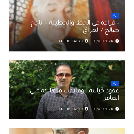
أراء
– قراءة في الخطأ والخطيئة – ناجح
صالح / العراق
AKTUB FALAH
01/08/2026
أراء
عقود خيالية… وملاعب متهالكة علي
العامر
AKTUB FALAH
01/08/2026