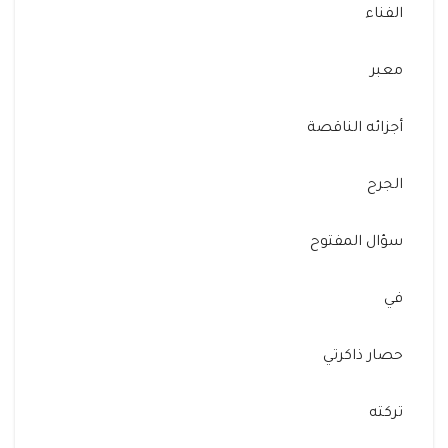
الفناء
معبر
أجزائه الناقصة
الجرح
سؤال المفتوح
في
حصار ذاكرتي
تركته