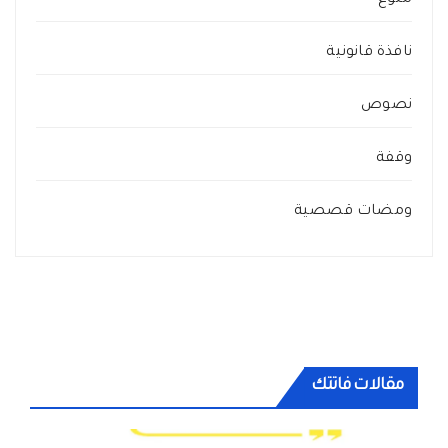
منوع
نافذة قانونية
نصوص
وقفة
ومضات قصصية
مقالات فاتتك