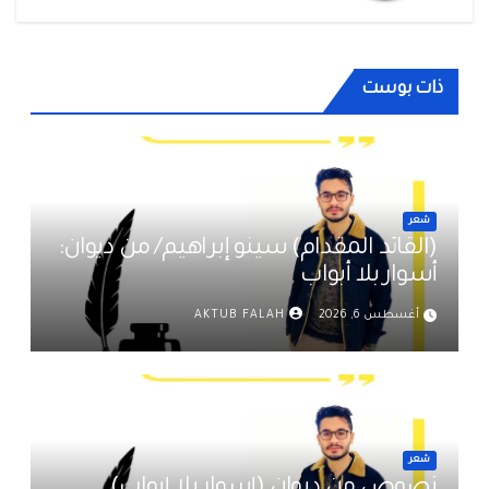
ذات بوست
شعر
(القائد المقدام) سينو إبراهيم/ من ديوان:
أسوار بلا أبواب
أغسطس 6, 2026
AKTUB FALAH
شعر
نصوص من ديوان (أسوار بلا أبواب)