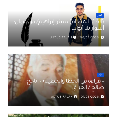
شعر
(القائد المقدام) سينو إبراهيم/ من ديوان:
أسوار بلا أبواب
AKTUB FALAH
06/08/2026
أراء
– قراءة في الخطأ والخطيئة – ناجح
صالح / العراق
AKTUB FALAH
01/08/2026