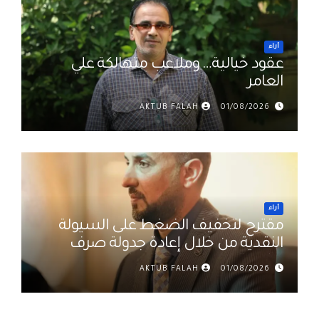
أراء
عقود خيالية… وملاعب متهالكة علي
العامر
AKTUB FALAH
01/08/2026
أراء
مقترح لتخفيف الضغط على السيولة
النقدية من خلال إعادة جدولة صرف
رواتب الموظفين في العراق د. عمر
AKTUB FALAH
01/08/2026
حميد