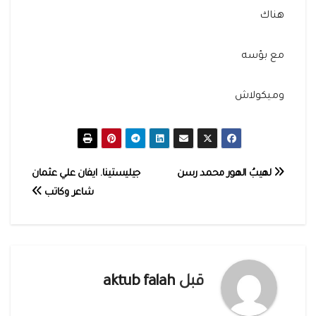
هناك
مع بؤسه
وميكولاش
تصفّح
لهيبُ الهور محمد رسن
جيليستينا. ايفان علي عثمان
شاعر وكاتب
المقالات
قبل
aktub falah