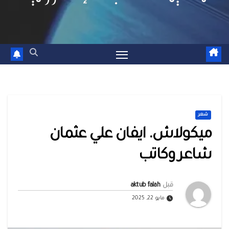
شعر
ميكولاش. ايفان علي عثمان
شاعر وكاتب
قبل
aktub falah
مايو 22, 2025