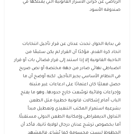
الرياضي عن خزائن الأسرار القانونية التي يمتلكها في
صندوقه الأسود.
في بداية الحوار، تحدث عدنان عن قرار تأجيل انتخابات
اتحاد كرة القدم، مؤكدًا أن القرار لم يكن سليمًا من
الناحية القانونية إلا إذا استند إلى قرار قضائي بات أو قرار
انضباطي نهائي صادر من جهة مختصة أو نص صريح
في النظام الأساسي يجيز التأجيل. لكنه أوضح أن ما
حصل فعليًا كان اعتمادًا على ادعاءات غير مثبتة
وإجراءات وقائية توسّعت خارج حدودها، وهو ما يفتح
الباب أمام إشكالات قانونية خطيرة مثل الطعن
بشرعية استمرار المكتب التنفيذي وتعطيل مبدأ
التداول الديمقراطي وإمكانية الطعن الدولي مستقبلًا.
أما بخصوص ترشح عدنان درجال لولاية ثانية، فأكد أن
الحظوظ ليست محسومة كما يُشاع، فالمشهد