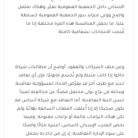
الانتخابي داخل الجمعية العمومية تغيّر، وهناك تململ
واضح ووعي متزايد بدور الجمعية العمومية كسلطة
عليا، ما يجعل المنافسة هذه المرة مختلفة إذا ما
فُتحت الانتخابات بشفافية كاملة.
وعن ملف الشركات والعقود، أوضح أن مطالبات شركة
جاكوا إذا كانت مثبتة ولم تُحسم قانونيًا، فإن أي تعاقد
جديد مع طرف آخر قد يعرّض الاتحاد لمسؤولية تعاقدية
ويدخله في نزاع دولي محتمل فضلًا عن مخالفته لمبدأ
حسن النية التعاقدية. أما التعاقد مع شركة أديداس فلا
يكون صحيحًا إلا إذا أُغلقت الملفات السابقة نهائيًا ولم
تكن هناك التزامات قائمة أو نزاعات مفتوحة. وفيما
يخص المدرب الإسباني كاساس، اعتبره مثالًا واضحًا
على سوء الإدارة التعاقدية، إذ إن من جاء به يتحمل