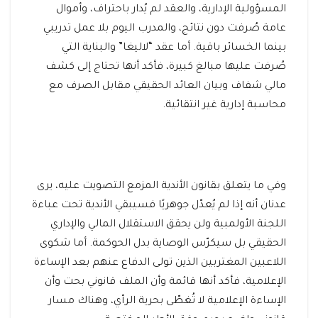
المسؤولية الإدارية، والعقد لم يُدار باحتراف، وأموال
عامة صُرفت دون نتائج، والمدرب اليوم بلا عمل تدريبي
بينما الخسائر باقية. أما عقد “لاليغا” والبناية التي
صُرفت عليها مبالغ كبيرة، فأكد أنها تحتاج إلى كشف
مالي شفاف وبيان العائد الحقيقي مقابل الصرف مع
محاسبة إدارية غير انتقائية.
وفي ما يتعلق بقانون الأندية المزمع التصويت عليه، يرى
عدنان أنه إذا لم يُعدّل جوهريًا فسيبقي الأندية تحت عباءة
اللجنة الأولمبية ولن يحقق الاستقلال المالي والإداري
الحقيقي بل سيكرّس الوصاية بدل الحوكمة. أما شكوى
اللاعبين المغتربين الذين تولى الدفاع عنهم بعد الإساءة
الإعلامية، فأكد أنها قائمة وأن الملف قانوني بحت وأن
الإساءة الإعلامية لا تُغطّى بحرية الرأي، وهناك مسار