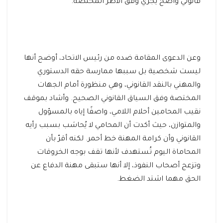
قانوني واضح يجري وفق الأطر المختصة.
وعن الدعوى المقامة ضده من رئيس الاتحاد، أوضح أنها
ليست شخصية بل سببها ممارسة حقه الدستوري
والمهني بالنقد القانوني، وهي منظورة أمام الجهات
المختصة وفق السياق القانوني الصحيح. وأشاد بموقف
نقيب المحامين أحلام اللامي، واصفًا إياه بالمسؤول
والمتوازن، حيث أكدت أن المحامي لا يُحاسَب بسبب رأيه
القانوني وأن كرامة المهنة خط أحمر. لكنه أقرّ بأن
المحاماة اليوم تُستهدف لأنها تقف بوجه الخروقات
وتزعج أصحاب النفوذ، إلا أنها ستبقى مهنة الدفاع عن
الحق مهما اشتد الضغط.