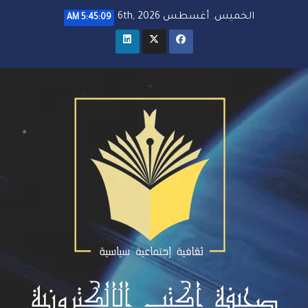
خطي
الخميس. أغسطس 6th, 2026
5:45:11 AM
لى
لمحتوى